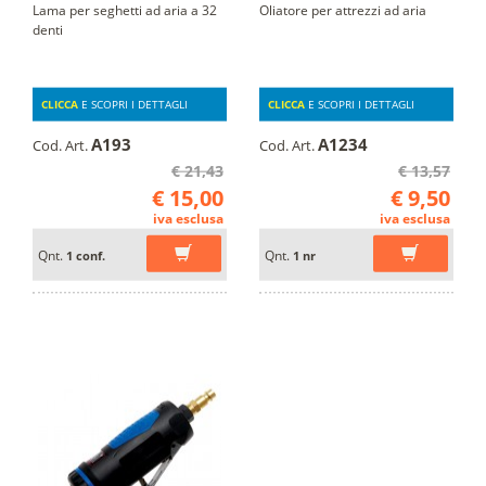
Lama per seghetti ad aria a 32
Oliatore per attrezzi ad aria
denti
CLICCA
E SCOPRI I DETTAGLI
CLICCA
E SCOPRI I DETTAGLI
A193
A1234
Cod. Art.
Cod. Art.
€ 21,43
€ 13,57
€ 15,00
€ 9,50
iva esclusa
iva esclusa
Qnt.
Qnt.
1 conf.
1 nr