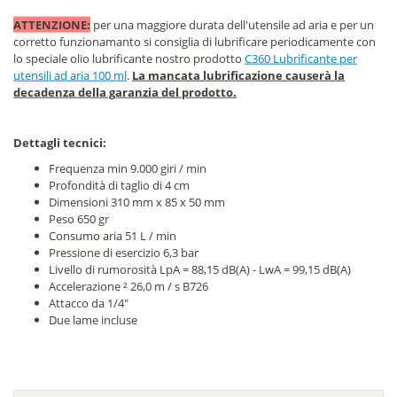
ATTENZIONE:
per una maggiore durata dell'utensile ad aria e per un
corretto funzionamanto si consiglia di lubrificare periodicamente con
lo speciale olio lubrificante nostro prodotto
C360 Lubrificante per
utensili ad aria 100 ml
.
La mancata lubrificazione causerà la
decadenza della garanzia del prodotto.
Dettagli tecnici:
Frequenza min 9.000 giri / min
Profondità di taglio di 4 cm
Dimensioni 310 mm x 85 x 50 mm
Peso 650 gr
Consumo aria 51 L / min
Pressione di esercizio 6,3 bar
Livello di rumorosità LpA = 88,15 dB(A) - LwA = 99,15 dB(A)
Accelerazione ² 26,0 m / s B726
Attacco da 1/4"
Due lame incluse