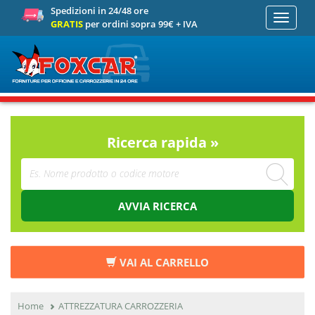
Spedizioni in 24/48 ore
Toggle
GRATIS
per ordini sopra 99€ + IVA
navigati
Ricerca rapida »
AVVIA RICERCA
VAI AL CARRELLO
Home
ATTREZZATURA CARROZZERIA