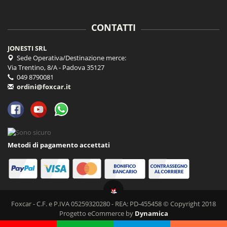
CONTATTI
JONESTI SRL
Sede Operativa/Destinazione merce:
Via Trentino, 8/A - Padova 35127
049 8790081
ordini@foxcar.it
Metodi di pagamento accettati
Foxcar - C.F. e P.IVA 05259320280 - REA: PD-455458 © Copyright 2018
Progetto eCommerce by
Dynamica