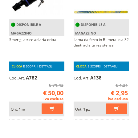
DISPONIBILE A
DISPONIBILE A
MAGAZZINO
MAGAZZINO
Smerigliatrice ad aria dritta
Lama da ferro in Bi-metallo a 32
denti ad alta resistenza
CLICCA
E SCOPRI I DETTAGLI
CLICCA
E SCOPRI I DETTAGLI
A782
A138
Cod. Art.
Cod. Art.
€ 71,43
€ 4,21
€ 50,00
€ 2,95
iva esclusa
iva esclusa
Qnt.
Qnt.
1 nr
1 pz