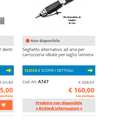
Non disponibile
2 denti
Seghetto alternativo ad aria per
carrozzeria ideale per taglio lamiera
CLICCA
E SCOPRI I DETTAGLI
A747
Cod. Art.
€ 21,43
€ 228,57
15,00
€ 160,00
 esclusa
iva esclusa
Prodotto non disponibile
» Richiedi informazioni «