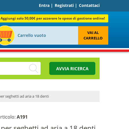
Entra
|
Registrati
|
Contattaci
Aggiungi solo 50,00€ per azzerare le spese di gestione ordine!
VAI AL
Carrello vuoto
CARRELLO
AVVIA RICERCA
r seghetti ad aria a 18 denti
rticolo:
A191
per seghetti ad aria a 18 denti