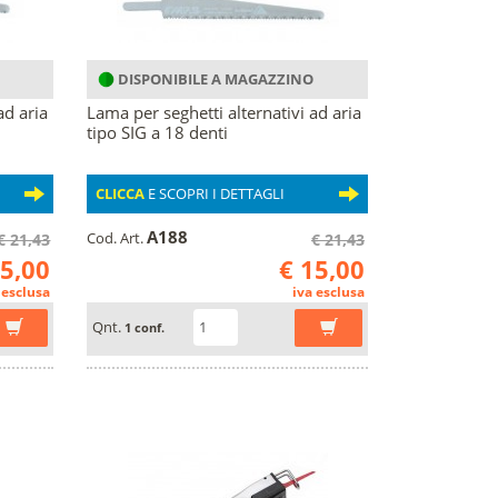
DISPONIBILE A MAGAZZINO
ad aria
Lama per seghetti alternativi ad aria
tipo SIG a 18 denti
CLICCA
E SCOPRI I DETTAGLI
A188
Cod. Art.
€ 21,43
€ 21,43
15,00
€ 15,00
 esclusa
iva esclusa
Qnt.
1 conf.