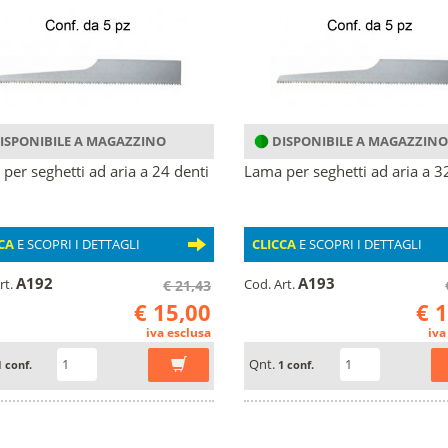
ISPONIBILE A MAGAZZINO
DISPONIBILE A MAGAZZINO
per seghetti ad aria a 24 denti
Lama per seghetti ad aria a 3
CA
E SCOPRI I DETTAGLI
CLICCA
E SCOPRI I DETTAGLI
A192
A193
rt.
Cod. Art.
€ 21,43
€ 15,00
€ 
iva esclusa
iva
Qnt.
1 conf.
1 conf.