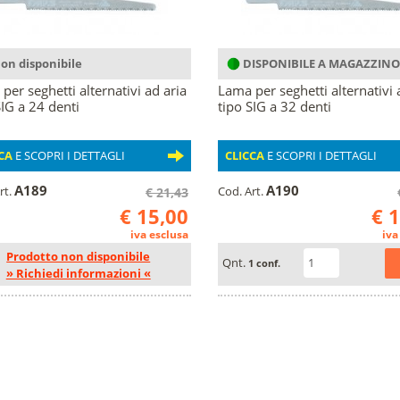
on disponibile
DISPONIBILE A MAGAZZINO
per seghetti alternativi ad aria
Lama per seghetti alternativi 
SIG a 24 denti
tipo SIG a 32 denti
CA
E SCOPRI I DETTAGLI
CLICCA
E SCOPRI I DETTAGLI
A189
A190
rt.
Cod. Art.
€ 21,43
€ 15,00
€ 
iva esclusa
iva
Prodotto non disponibile
Qnt.
1 conf.
» Richiedi informazioni «