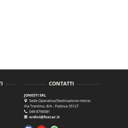
I
CONTATTI
JONESTI SRL
Sede Operativa/Destinazione merce:
Via Trentino, 8/A - Padova 35127
049 8790081
ordini@foxcar.it