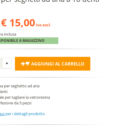
€ 15,00
iva escl.
va inclusa
SPONIBILE A MAGAZZINO
AGGIUNGI AL CARRELLO
a per seghetto ad aria
denti
le per tagliare la vetroresina
fezione da 5 pezzi
qui
per i dettagli prodotto