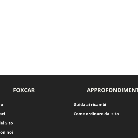
FOXCAR
APPROFONDIMENT
mo
Guida ai ricambi
aci
Come ordinare dal sito
el Sito
con noi