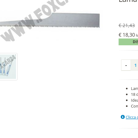
€ 21,43
€ 18,30
i
DI
Lam
18 
Idea
Con
Clicca 