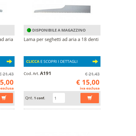
DISPONIBILE A MAGAZZINO
ad aria
Lama per seghetti ad aria a 18 denti
CLICCA
E SCOPRI I DETTAGLI
A191
Cod. Art.
€ 21,43
€ 21,43
15,00
€ 15,00
 esclusa
iva esclusa
Qnt.
1 conf.