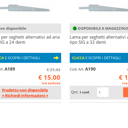
on disponibile
DISPONIBILE A MAGAZZINO
per seghetti alternativi ad aria
Lama per seghetti alternativi 
SIG a 24 denti
tipo SIG a 32 denti
CA
E SCOPRI I DETTAGLI
CLICCA
E SCOPRI I DETTAGLI
A189
A190
rt.
Cod. Art.
€ 21,43
€ 15,00
€ 
iva esclusa
iva
Prodotto non disponibile
Qnt.
1 conf.
» Richiedi informazioni «