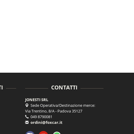
I
CONTATTI
JONESTI SRL
Sede Operativa/Destinazione merce:
Via Trentino, 8/A - Padova 35127
049 8790081
ordini@foxcar.it