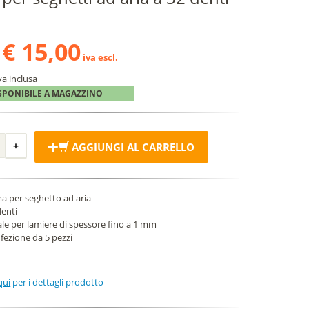
€ 15,00
iva escl.
va inclusa
SPONIBILE A MAGAZZINO
AGGIUNGI AL CARRELLO
a per seghetto ad aria
denti
ale per lamiere di spessore fino a 1 mm
fezione da 5 pezzi
qui
per i dettagli prodotto