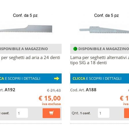
ISPONIBILE A MAGAZZINO
DISPONIBILE A MAGAZZINO
per seghetti ad aria a 24 denti
Lama per seghetti alternativi 
tipo SIG a 18 denti
CA
E SCOPRI I DETTAGLI
CLICCA
E SCOPRI I DETTAGLI
A192
A188
rt.
Cod. Art.
€ 21,43
€ 15,00
€ 
iva esclusa
iva
Qnt.
1 conf.
1 conf.