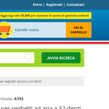
Entra
|
Registrati
|
Contattaci
Aggiungi solo 50,00€ per azzerare le spese di gestione ordine!
VAI AL
Carrello vuoto
CARRELLO
AVVIA RICERCA
r seghetti ad aria a 32 denti
rticolo:
A193
per seghetti ad aria a 32 denti