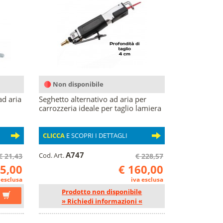
Non disponibile
ad aria
Seghetto alternativo ad aria per
carrozzeria ideale per taglio lamiera
CLICCA
E SCOPRI I DETTAGLI
A747
Cod. Art.
€ 21,43
€ 228,57
15,00
€ 160,00
 esclusa
iva esclusa
Prodotto non disponibile
» Richiedi informazioni «