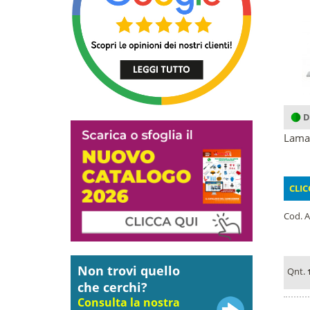
D
Lama 
CLIC
Cod. A
Non trovi quello
Qnt.
che cerchi?
Consulta la nostra