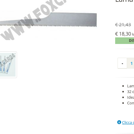
€ 21,43
€ 18,30
i
DI
Lam
32 
Ide
Con
Clicca 