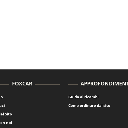
FOXCAR
APPROFONDIMENT
mo
Guida ai ricambi
aci
Come ordinare dal sito
el Sito
con noi