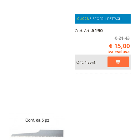
CLICCA
E SCOPRI I DETTAGLI
A190
Cod. Art.
€ 21,43
€ 15,00
iva esclusa
Qnt.
1 conf.