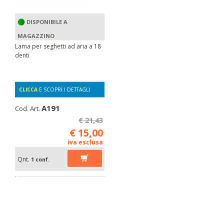
DISPONIBILE A
MAGAZZINO
Lama per seghetti ad aria a 18
denti
CLICCA
E SCOPRI I DETTAGLI
A191
Cod. Art.
€ 21,43
€ 15,00
iva esclusa
Qnt.
1 conf.