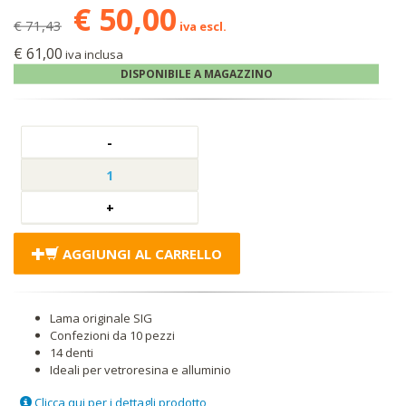
€ 50,00
€ 71,43
iva escl.
€ 61,00
iva inclusa
DISPONIBILE A MAGAZZINO
AGGIUNGI AL CARRELLO
Lama originale SIG
Confezioni da 10 pezzi
14 denti
Ideali per vetroresina e alluminio
Clicca qui
per i dettagli prodotto