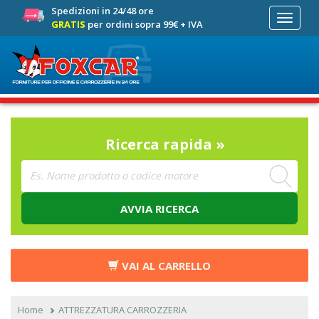
Spedizioni in 24/48 ore
Toggle
GRATIS
per ordini sopra 99€ + IVA
navigati
Ricerca rapida »
AVVIA RICERCA
VAI AL CARRELLO
Home
ATTREZZATURA CARROZZERIA