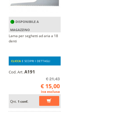
DISPONIBILE A
MAGAZZINO
Lama per seghetti ad aria a 18
denti
CLICCA
E SCOPRI I DETTAGLI
A191
Cod. Art.
€ 21,43
€ 15,00
iva esclusa
Qnt.
1 conf.