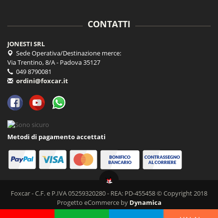
CONTATTI
JONESTI SRL
Sede Operativa/Destinazione merce:
Via Trentino, 8/A - Padova 35127
049 8790081
ordini@foxcar.it
Metodi di pagamento accettati
Foxcar - C.F. e P.IVA 05259320280 - REA: PD-455458 © Copyright 2018
Progetto eCommerce by
Dynamica