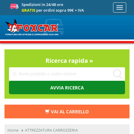
Spedizioni in 24/48 ore
Toggle
GRATIS
per ordini sopra 99€ + IVA
navigati
Ricerca rapida »
AVVIA RICERCA
VAI AL CARRELLO
Home
ATTREZZATURA CARROZZERIA