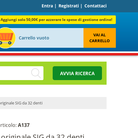
Entra
|
Registrati
|
Contattaci
Aggiungi solo 50,00€ per azzerare le spese di gestione ordine!
VAI AL
Carrello vuoto
CARRELLO
AVVIA RICERCA
riginale SIG da 32 denti
rticolo:
A137
originale SIG da 32 denti