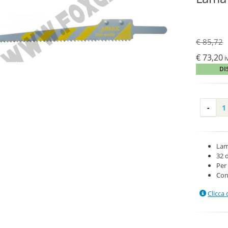
€ 85,72
€ 73,20
i
DI
Lam
32 
Per
Con
Clicca 