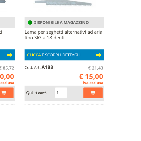
DISPONIBILE A MAGAZZINO
i
Lama per seghetti alternativi ad aria
tipo SIG a 18 denti
CLICCA
E SCOPRI I DETTAGLI
A188
Cod. Art.
€ 85,72
€ 21,43
60,00
€ 15,00
 esclusa
iva esclusa
Qnt.
1 conf.