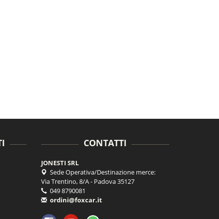
I
CONTATTI
JONESTI SRL
Sede Operativa/Destinazione merce:
Via Trentino, 8/A - Padova 35127
049 8790081
ordini@foxcar.it