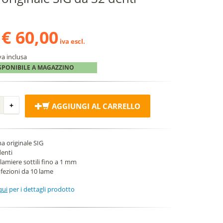
€ 60,00
iva escl.
va inclusa
SPONIBILE A MAGAZZINO
AGGIUNGI AL CARRELLO
a originale SIG
denti
 lamiere sottili fino a 1 mm
fezioni da 10 lame
qui
per i dettagli prodotto