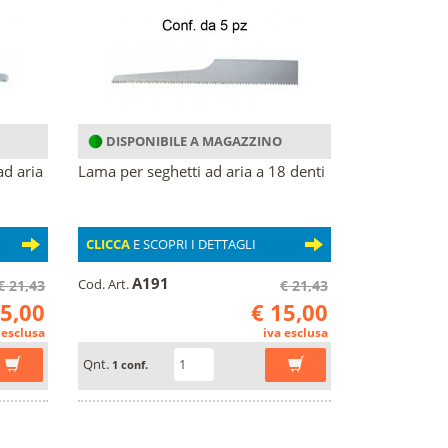
DISPONIBILE A MAGAZZINO
ad aria
Lama per seghetti ad aria a 18 denti
CLICCA
E SCOPRI I DETTAGLI
A191
Cod. Art.
€ 21,43
€ 21,43
15,00
€ 15,00
 esclusa
iva esclusa
Qnt.
1 conf.