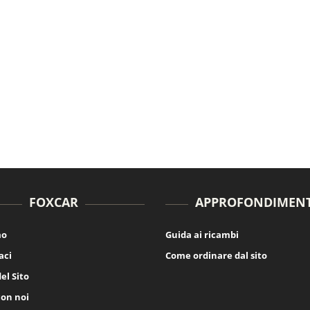
FOXCAR
APPROFONDIMENT
mo
Guida ai ricambi
aci
Come ordinare dal sito
el Sito
con noi