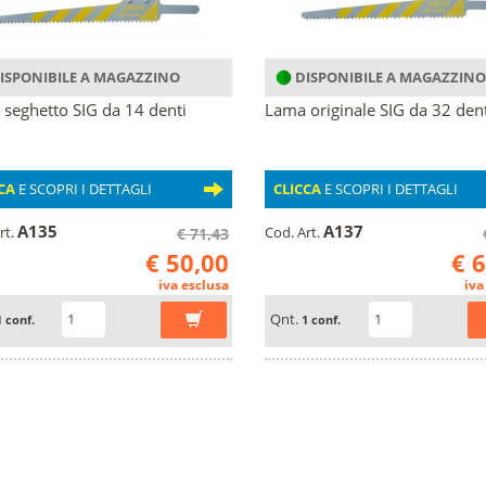
ISPONIBILE A MAGAZZINO
DISPONIBILE A MAGAZZINO
seghetto SIG da 14 denti
Lama originale SIG da 32 dent
CA
E SCOPRI I DETTAGLI
CLICCA
E SCOPRI I DETTAGLI
A135
A137
rt.
Cod. Art.
€ 71,43
€ 50,00
€ 
iva esclusa
iva
Qnt.
1 conf.
1 conf.