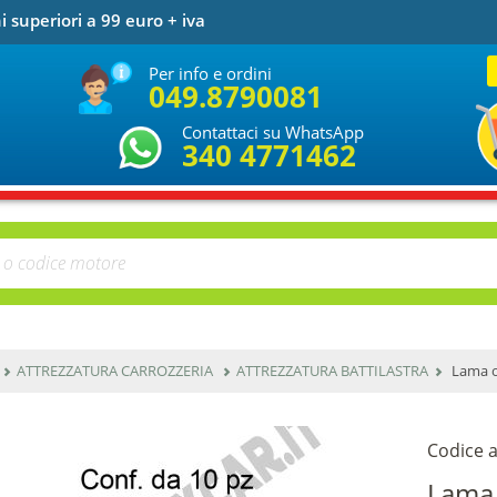
i superiori a 99 euro + iva
Per info e ordini
049.8790081
Contattaci su WhatsApp
340 4771462
ATTREZZATURA CARROZZERIA
ATTREZZATURA BATTILASTRA
Lama o
Codice a
Lama 