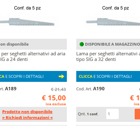
on disponibile
DISPONIBILE A MAGAZZINO
per seghetti alternativi ad aria
Lama per seghetti alternativi 
SIG a 24 denti
tipo SIG a 32 denti
CA
E SCOPRI I DETTAGLI
CLICCA
E SCOPRI I DETTAGLI
A189
A190
rt.
Cod. Art.
€ 21,43
€ 15,00
€ 
iva esclusa
iva
Prodotto non disponibile
Qnt.
1 conf.
» Richiedi informazioni «