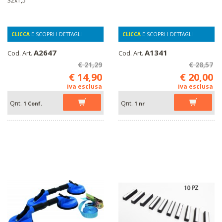
32x1,5
CLICCA
E SCOPRI I DETTAGLI
CLICCA
E SCOPRI I DETTAGLI
A2647
A1341
Cod. Art.
Cod. Art.
€ 21,29
€ 28,57
€ 14,90
€ 20,00
iva esclusa
iva esclusa
Qnt.
Qnt.
1 Conf.
1 nr