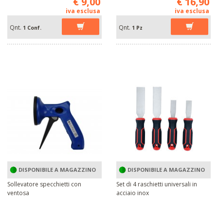
€ 9,00
€ 16,90
iva esclusa
iva esclusa
Qnt.
Qnt.
1 Conf.
1 Pz
DISPONIBILE A MAGAZZINO
DISPONIBILE A MAGAZZINO
Sollevatore specchietti con
Set di 4 raschietti universali in
ventosa
acciaio inox