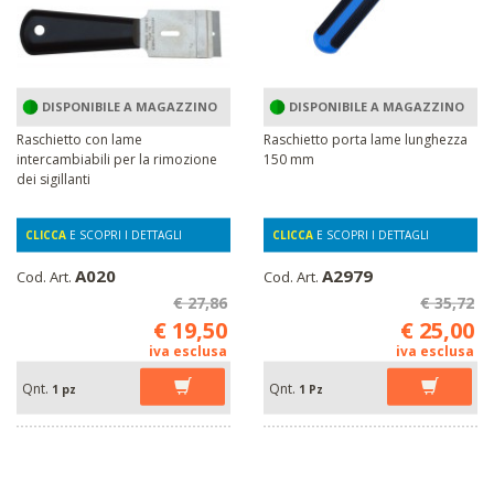
DISPONIBILE A MAGAZZINO
DISPONIBILE A MAGAZZINO
Raschietto con lame
Raschietto porta lame lunghezza
intercambiabili per la rimozione
150 mm
dei sigillanti
CLICCA
E SCOPRI I DETTAGLI
CLICCA
E SCOPRI I DETTAGLI
A020
A2979
Cod. Art.
Cod. Art.
€ 27,86
€ 35,72
€ 19,50
€ 25,00
iva esclusa
iva esclusa
Qnt.
Qnt.
1 pz
1 Pz