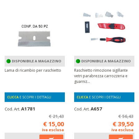
DISPONIBILE A MAGAZZINO
DISPONIBILE A MAGAZZINO
Lama di ricambio per raschietto
Raschietto rimozione sigillante
vetri parabrezza carrozzeria e
guarniz...
CLICCA
E SCOPRI I DETTAGLI
CLICCA
E SCOPRI I DETTAGLI
A1781
A657
Cod. Art.
Cod. Art.
€ 21,43
€ 56,43
€ 15,00
€ 39,50
iva esclusa
iva esclusa