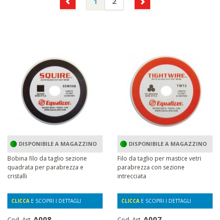
1
2
DISPONIBILE A MAGAZZINO
DISPONIBILE A MAGAZZINO
Bobina filo da taglio sezione
Filo da taglio per mastice vetri
quadrata per parabrezza e
parabrezza con sezione
cristalli
intrecciata
CLICCA
E SCOPRI I DETTAGLI
CLICCA
E SCOPRI I DETTAGLI
A008
A007
Cod. Art.
Cod. Art.