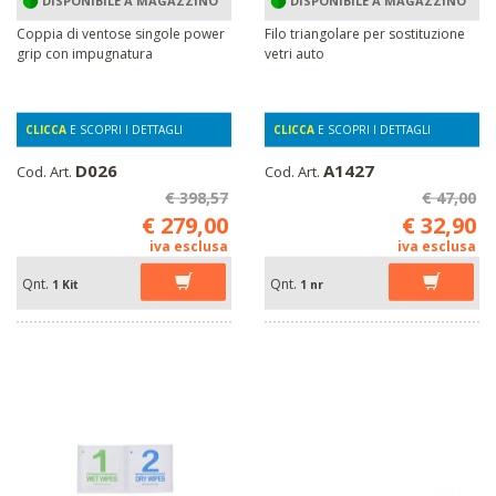
DISPONIBILE A MAGAZZINO
DISPONIBILE A MAGAZZINO
Coppia di ventose singole power
Filo triangolare per sostituzione
grip con impugnatura
vetri auto
CLICCA
E SCOPRI I DETTAGLI
CLICCA
E SCOPRI I DETTAGLI
D026
A1427
Cod. Art.
Cod. Art.
€ 398,57
€ 47,00
€ 279,00
€ 32,90
iva esclusa
iva esclusa
Qnt.
Qnt.
1 Kit
1 nr