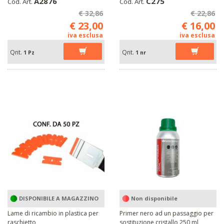
A2876
C275
Cod. Art.
Cod. Art.
€ 32,86
€ 22,86
€ 23,00
€ 16,00
iva esclusa
iva esclusa
Qnt.
Qnt.
1 Pz
1 nr
DISPONIBILE A MAGAZZINO
Non disponibile
Lame di ricambio in plastica per
Primer nero ad un passaggio per
raschietto
sostituzione cristallo 250 ml