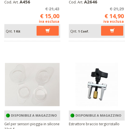
A456
A2646
Cod. Art.
Cod. Art.
€ 21,43
€ 21,29
€ 15,00
€ 14,90
iva esclusa
iva esclusa
Qnt.
Qnt.
1 Kit
1 Conf.
DISPONIBILE A MAGAZZINO
DISPONIBILE A MAGAZZINO
Gel per sensori pioggia in silicone
Estrattore braccio tergicristallo