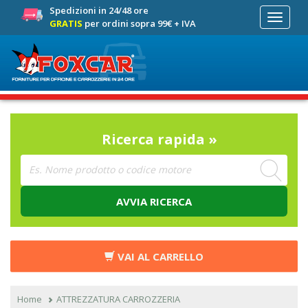
Spedizioni in 24/48 ore
Toggle
GRATIS
per ordini sopra 99€ + IVA
navigati
Ricerca rapida »
AVVIA RICERCA
VAI AL CARRELLO
Home
ATTREZZATURA CARROZZERIA