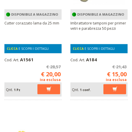
DISPONIBILE A MAGAZZINO
DISPONIBILE A MAGAZZINO
Cutter corazzato lama da 25 mm
Imbrattatore tamponi per primer
vetri e parabrezza 50 pezzi
CLICCA
E SCOPRI I DETTAGLI
CLICCA
E SCOPRI I DETTAGLI
A1561
A184
Cod. Art.
Cod. Art.
€ 28,57
€ 21,43
€ 20,00
€ 15,00
iva esclusa
iva esclusa
Qnt.
Qnt.
1 Pz
1 conf.