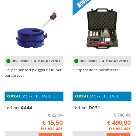
DISPONIBILE A MAGAZZINO
DISPONIBILE A MAGAZZINO
Gel per sensori pioggia e luci per
Kit riparazione parabrezza
parabrezza
CLICCA
E SCOPRI I DETTAGLI
CLICCA
E SCOPRI I DETTAGLI
A444
D031
Cod. Art.
Cod. Art.
€ 22,14
€ 700,00
€ 15,50
€ 490,00
iva esclusa
iva esclusa