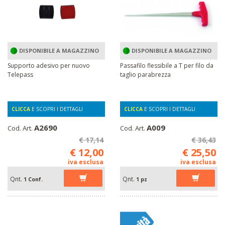
DISPONIBILE A MAGAZZINO
DISPONIBILE A MAGAZZINO
Supporto adesivo per nuovo
Passafilo flessibile a T per filo da
Telepass
taglio parabrezza
CLICCA
E SCOPRI I DETTAGLI
CLICCA
E SCOPRI I DETTAGLI
A2690
A009
Cod. Art.
Cod. Art.
€ 17,14
€ 36,43
€ 12,00
€ 25,50
iva esclusa
iva esclusa
Qnt.
Qnt.
1 Conf.
1 pz