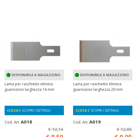
DISPONIBILE A MAGAZZINO
DISPONIBILE A MAGAZZINO
Lama per raschietto elimina
Lama per raschietto elimina
guarnizioni larghezza 16 mm
guarnizioni larghezza 20 mm
CLICCA
E SCOPRI I DETTAGLI
CLICCA
E SCOPRI I DETTAGLI
A018
A019
Cod. Art.
Cod. Art.
€ 12,14
€ 12,86
€ 8,50
€ 9,00