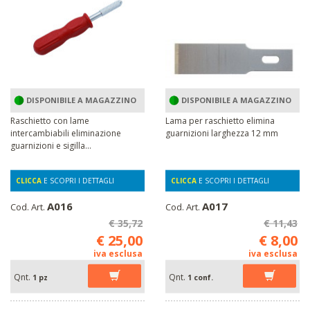
DISPONIBILE A MAGAZZINO
DISPONIBILE A MAGAZZINO
Raschietto con lame
Lama per raschietto elimina
intercambiabili eliminazione
guarnizioni larghezza 12 mm
guarnizioni e sigilla...
CLICCA
E SCOPRI I DETTAGLI
CLICCA
E SCOPRI I DETTAGLI
A016
A017
Cod. Art.
Cod. Art.
€ 35,72
€ 11,43
€ 25,00
€ 8,00
iva esclusa
iva esclusa
Qnt.
Qnt.
1 pz
1 conf.