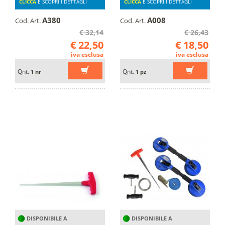
CLICCA
E SCOPRI I DETTAGLI
CLICCA
E SCOPRI I DETTAGLI
A380
A008
Cod. Art.
Cod. Art.
€ 32,14
€ 26,43
€ 22,50
€ 18,50
iva esclusa
iva esclusa
Qnt.
Qnt.
1 nr
1 pz
DISPONIBILE A
DISPONIBILE A