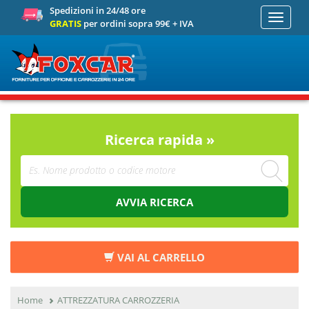
Spedizioni in 24/48 ore
Toggle
GRATIS
per ordini sopra 99€ + IVA
navigati
Ricerca rapida »
AVVIA RICERCA
VAI AL CARRELLO
Home
ATTREZZATURA CARROZZERIA