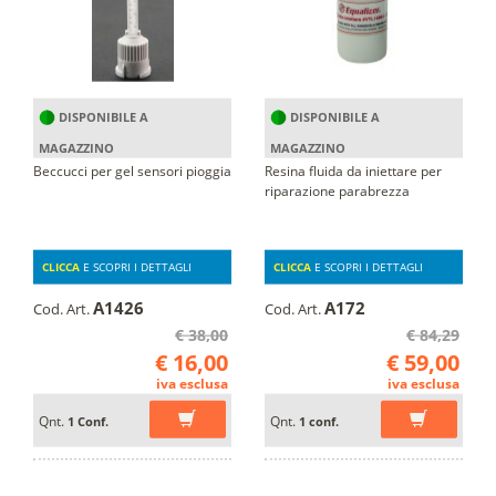
DISPONIBILE A
DISPONIBILE A
MAGAZZINO
MAGAZZINO
Beccucci per gel sensori pioggia
Resina fluida da iniettare per
riparazione parabrezza
CLICCA
E SCOPRI I DETTAGLI
CLICCA
E SCOPRI I DETTAGLI
A1426
A172
Cod. Art.
Cod. Art.
€ 38,00
€ 84,29
€ 16,00
€ 59,00
iva esclusa
iva esclusa
Qnt.
Qnt.
1 Conf.
1 conf.