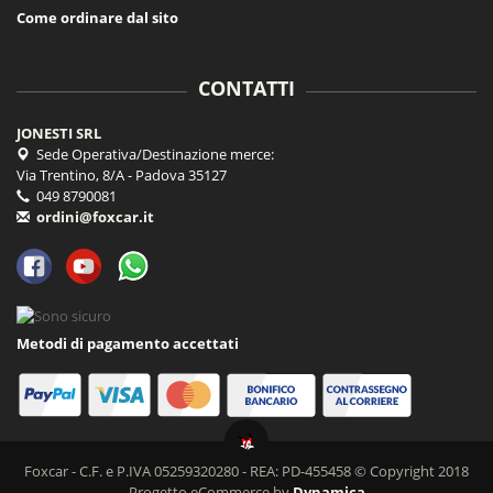
Come ordinare dal sito
CONTATTI
JONESTI SRL
Sede Operativa/Destinazione merce:
Via Trentino, 8/A - Padova 35127
049 8790081
ordini@foxcar.it
Metodi di pagamento accettati
Foxcar - C.F. e P.IVA 05259320280 - REA: PD-455458 © Copyright 2018
Progetto eCommerce by
Dynamica