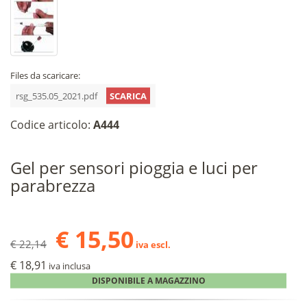
Files da scaricare:
rsg_535.05_2021.pdf
SCARICA
Codice articolo:
A444
Gel per sensori pioggia e luci per
parabrezza
€ 15,50
€ 22,14
iva escl.
€ 18,91
iva inclusa
DISPONIBILE A MAGAZZINO