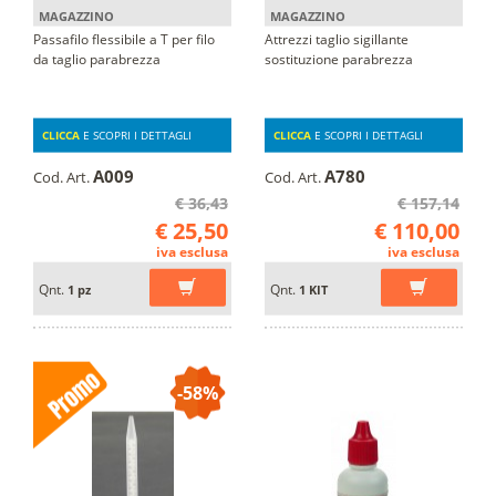
MAGAZZINO
MAGAZZINO
Passafilo flessibile a T per filo
Attrezzi taglio sigillante
da taglio parabrezza
sostituzione parabrezza
CLICCA
E SCOPRI I DETTAGLI
CLICCA
E SCOPRI I DETTAGLI
A009
A780
Cod. Art.
Cod. Art.
€ 36,43
€ 157,14
€ 25,50
€ 110,00
iva esclusa
iva esclusa
Qnt.
Qnt.
1 pz
1 KIT
-58%