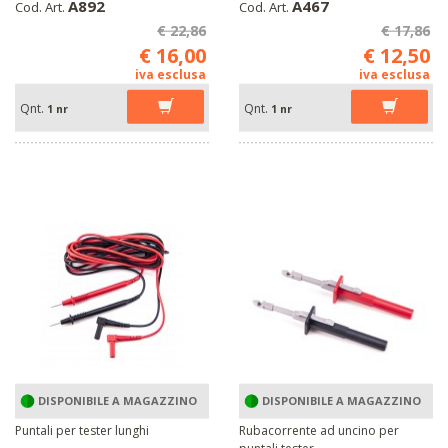
A892
A467
Cod. Art.
Cod. Art.
€ 22,86
€ 17,86
€ 16,00
€ 12,50
iva esclusa
iva esclusa
Qnt.
Qnt.
1 nr
1 nr
DISPONIBILE A MAGAZZINO
DISPONIBILE A MAGAZZINO
Puntali per tester lunghi
Rubacorrente ad uncino per
puntali tester