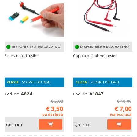
DISPONIBILE A MAGAZZINO
DISPONIBILE A MAGAZZINO
Set estrattori fusibili
Coppia puntali per tester
CLICCA
E SCOPRI I DETTAGLI
CLICCA
E SCOPRI I DETTAGLI
A824
A1847
Cod. Art.
Cod. Art.
€ 5,00
€ 10,00
€ 3,50
€ 7,00
iva esclusa
iva esclusa
Qnt.
Qnt.
1 KIT
1 nr