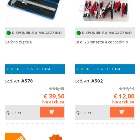
DISPONIBILE A MAGAZZINO
DISPONIBILE A MAGAZZINO
Calibro digitale
Kit di 28 pinzette a coccodrillo
CLICCA
E SCOPRI I DETTAGLI
CLICCA
E SCOPRI I DETTAGLI
A578
A502
Cod. Art.
Cod. Art.
€ 56,43
€ 17,14
€ 39,50
€ 12,00
iva esclusa
iva esclusa
Qnt.
Qnt.
1 nr
1 nr