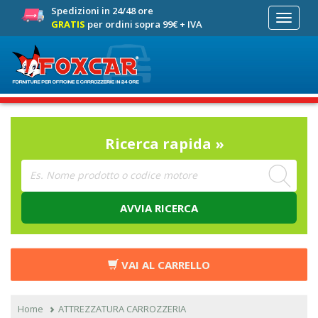
Spedizioni in 24/48 ore
Toggle
GRATIS
per ordini sopra 99€ + IVA
navigati
Ricerca rapida »
AVVIA RICERCA
VAI AL CARRELLO
Home
ATTREZZATURA CARROZZERIA