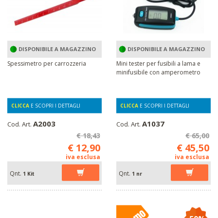
DISPONIBILE A MAGAZZINO
DISPONIBILE A MAGAZZINO
Spessimetro per carrozzeria
Mini tester per fusibili a lama e
minifusibile con amperometro
CLICCA
E SCOPRI I DETTAGLI
CLICCA
E SCOPRI I DETTAGLI
A2003
A1037
Cod. Art.
Cod. Art.
€ 18,43
€ 65,00
€ 12,90
€ 45,50
iva esclusa
iva esclusa
Qnt.
Qnt.
1 Kit
1 nr