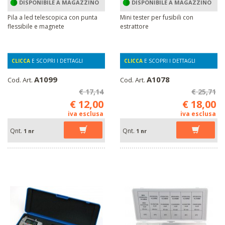
DISPONIBILE A MAGAZZINO
DISPONIBILE A MAGAZZINO
Pila a led telescopica con punta
Mini tester per fusibili con
flessibile e magnete
estrattore
CLICCA
E SCOPRI I DETTAGLI
CLICCA
E SCOPRI I DETTAGLI
A1099
A1078
Cod. Art.
Cod. Art.
€ 17,14
€ 25,71
€ 12,00
€ 18,00
iva esclusa
iva esclusa
Qnt.
Qnt.
1 nr
1 nr