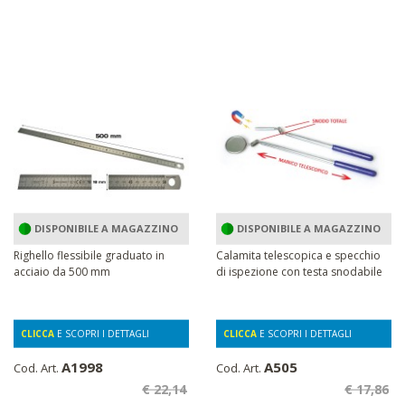
DISPONIBILE A MAGAZZINO
DISPONIBILE A MAGAZZINO
Righello flessibile graduato in
Calamita telescopica e specchio
acciaio da 500 mm
di ispezione con testa snodabile
CLICCA
E SCOPRI I DETTAGLI
CLICCA
E SCOPRI I DETTAGLI
A1998
A505
Cod. Art.
Cod. Art.
€ 22,14
€ 17,86