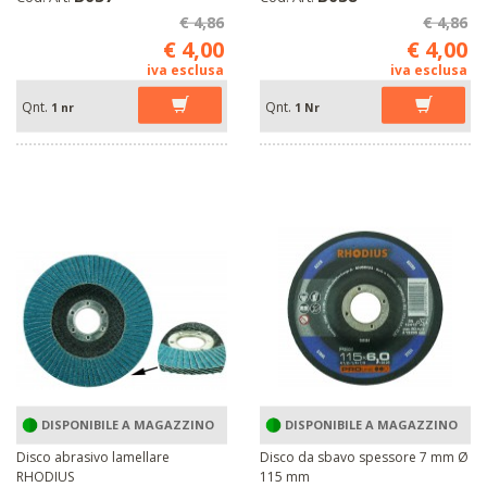
€ 4,86
€ 4,86
€ 4,00
€ 4,00
iva esclusa
iva esclusa
Qnt.
Qnt.
1 nr
1 Nr
DISPONIBILE A MAGAZZINO
DISPONIBILE A MAGAZZINO
Disco abrasivo lamellare
Disco da sbavo spessore 7 mm Ø
RHODIUS
115 mm