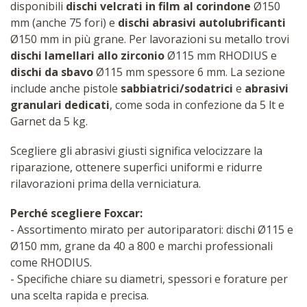
disponibili
dischi velcrati in film al corindone
Ø150
mm (anche 75 fori) e
dischi abrasivi autolubrificanti
Ø150 mm in più grane. Per lavorazioni su metallo trovi
dischi lamellari allo zirconio
Ø115 mm RHODIUS e
dischi da sbavo
Ø115 mm spessore 6 mm. La sezione
include anche pistole
sabbiatrici/sodatrici
e
abrasivi
granulari dedicati
, come soda in confezione da 5 lt e
Garnet da 5 kg.
Scegliere gli abrasivi giusti significa velocizzare la
riparazione, ottenere superfici uniformi e ridurre
rilavorazioni prima della verniciatura.
Perché scegliere Foxcar:
- Assortimento mirato per autoriparatori: dischi Ø115 e
Ø150 mm, grane da 40 a 800 e marchi professionali
come RHODIUS.
- Specifiche chiare su diametri, spessori e forature per
una scelta rapida e precisa.