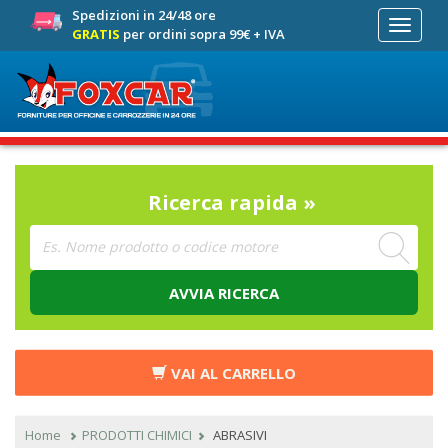
Spedizioni in 24/48 ore
Toggle
GRATIS
per ordini sopra 99€ + IVA
navigati
Ricerca rapida »
AVVIA RICERCA
VAI AL CARRELLO
Home
PRODOTTI CHIMICI
ABRASIVI