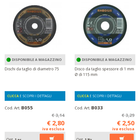
DISPONIBILE A MAGAZZINO
DISPONIBILE A MAGAZZINO
Dischi da taglio di diametro 75
Disco da taglio spessore di 1 mm
Ø di 115 mm
CLICCA
E SCOPRI I DETTAGLI
CLICCA
E SCOPRI I DETTAGLI
B055
B033
Cod. Art.
Cod. Art.
€ 3,14
€ 3,29
€ 2,80
€ 2,50
iva esclusa
iva esclusa
Qnt.
Qnt.
1 nr
1 Nr