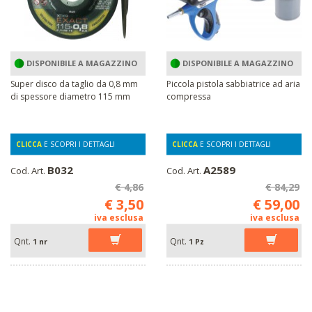
DISPONIBILE A MAGAZZINO
DISPONIBILE A MAGAZZINO
Super disco da taglio da 0,8 mm
Piccola pistola sabbiatrice ad aria
di spessore diametro 115 mm
compressa
CLICCA
E SCOPRI I DETTAGLI
CLICCA
E SCOPRI I DETTAGLI
B032
A2589
Cod. Art.
Cod. Art.
€ 4,86
€ 84,29
€ 3,50
€ 59,00
iva esclusa
iva esclusa
Qnt.
Qnt.
1 nr
1 Pz