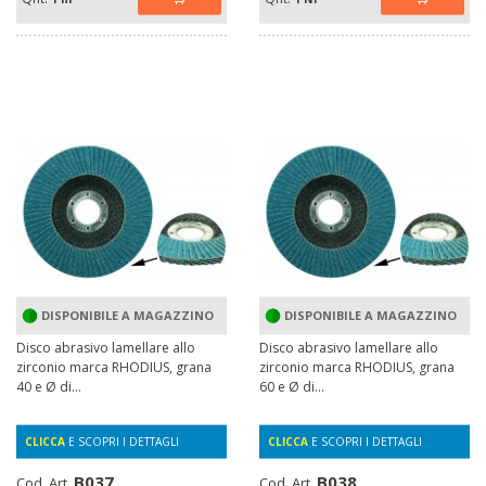
DISPONIBILE A MAGAZZINO
DISPONIBILE A MAGAZZINO
Disco abrasivo lamellare allo
Disco abrasivo lamellare allo
zirconio marca RHODIUS, grana
zirconio marca RHODIUS, grana
40 e Ø di...
60 e Ø di...
CLICCA
E SCOPRI I DETTAGLI
CLICCA
E SCOPRI I DETTAGLI
B037
B038
Cod. Art.
Cod. Art.