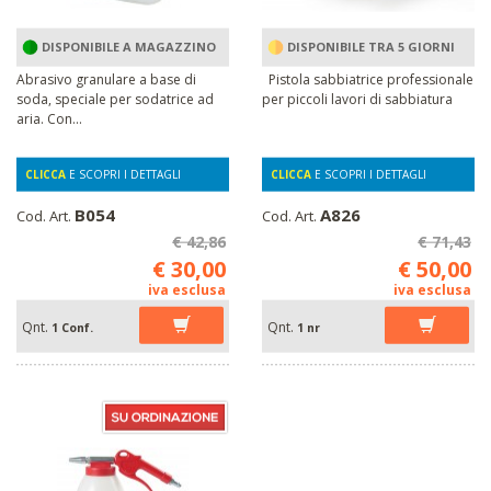
DISPONIBILE A MAGAZZINO
DISPONIBILE TRA 5 GIORNI
Abrasivo granulare a base di
Pistola sabbiatrice professionale
soda, speciale per sodatrice ad
per piccoli lavori di sabbiatura
aria. Con...
CLICCA
E SCOPRI I DETTAGLI
CLICCA
E SCOPRI I DETTAGLI
B054
A826
Cod. Art.
Cod. Art.
€ 42,86
€ 71,43
€ 30,00
€ 50,00
iva esclusa
iva esclusa
Qnt.
Qnt.
1 Conf.
1 nr