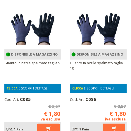
DISPONIBILE A MAGAZZINO
DISPONIBILE A MAGAZZINO
Guanto in nitrile spalmato taglia 9
Guanto in nitrile spalmato taglia
10
CLICCA
E SCOPRI I DETTAGLI
CLICCA
E SCOPRI I DETTAGLI
C085
C086
Cod. Art.
Cod. Art.
€ 2,57
€ 2,57
€ 1,80
€ 1,80
iva esclusa
iva esclusa
Qnt.
Qnt.
1 Paia
1 Paia