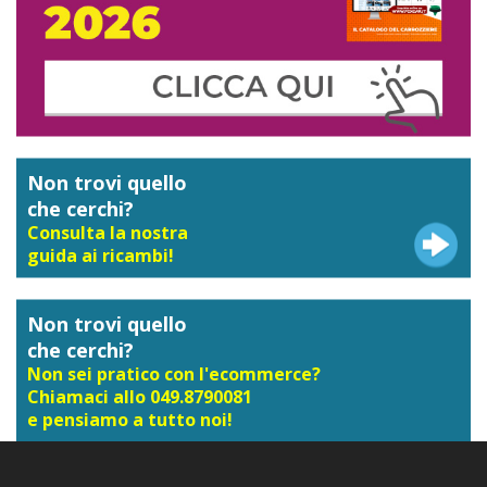
Non trovi quello
che cerchi?
Consulta la nostra
guida ai ricambi!
Non trovi quello
che cerchi?
Non sei pratico con l'ecommerce?
Chiamaci allo 049.8790081
e pensiamo a tutto noi!