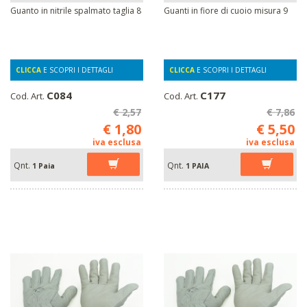
Guanto in nitrile spalmato taglia 8
Guanti in fiore di cuoio misura 9
CLICCA
E SCOPRI I DETTAGLI
CLICCA
E SCOPRI I DETTAGLI
C084
C177
Cod. Art.
Cod. Art.
€ 2,57
€ 7,86
€ 1,80
€ 5,50
iva esclusa
iva esclusa
Qnt.
Qnt.
1 Paia
1 PAIA