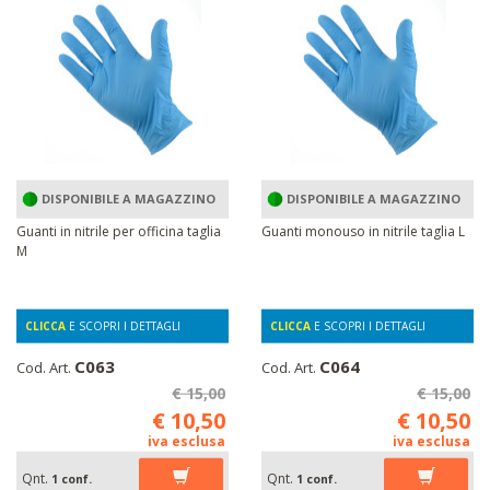
DISPONIBILE A MAGAZZINO
DISPONIBILE A MAGAZZINO
Guanti in nitrile per officina taglia
Guanti monouso in nitrile taglia L
M
CLICCA
E SCOPRI I DETTAGLI
CLICCA
E SCOPRI I DETTAGLI
C063
C064
Cod. Art.
Cod. Art.
€ 15,00
€ 15,00
€ 10,50
€ 10,50
iva esclusa
iva esclusa
Qnt.
Qnt.
1 conf.
1 conf.