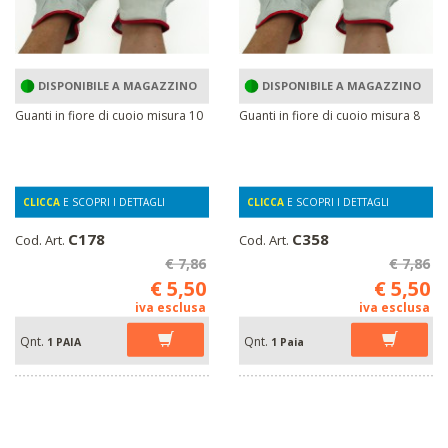
DISPONIBILE A MAGAZZINO
DISPONIBILE A MAGAZZINO
Guanti in fiore di cuoio misura 10
Guanti in fiore di cuoio misura 8
CLICCA
E SCOPRI I DETTAGLI
CLICCA
E SCOPRI I DETTAGLI
C178
C358
Cod. Art.
Cod. Art.
€ 7,86
€ 7,86
€ 5,50
€ 5,50
iva esclusa
iva esclusa
Qnt.
Qnt.
1 PAIA
1 Paia