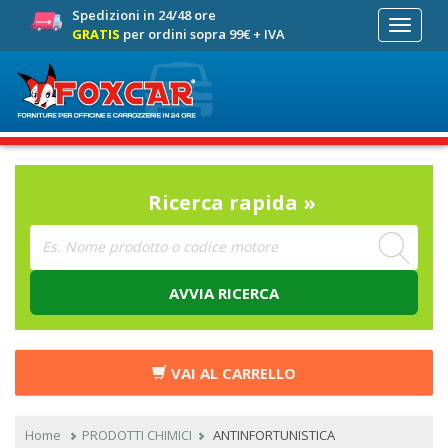
Spedizioni in 24/48 ore
Toggle
GRATIS
per ordini sopra 99€ + IVA
navigati
Ricerca rapida »
AVVIA RICERCA
VAI AL CARRELLO
Home
PRODOTTI CHIMICI
ANTINFORTUNISTICA