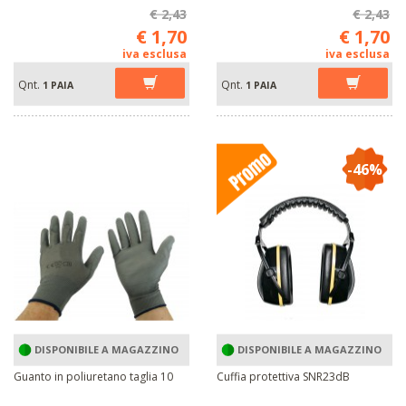
€ 2,43
€ 2,43
€ 1,70
€ 1,70
iva esclusa
iva esclusa
Qnt.
Qnt.
1 PAIA
1 PAIA
-46%
DISPONIBILE A MAGAZZINO
DISPONIBILE A MAGAZZINO
Guanto in poliuretano taglia 10
Cuffia protettiva SNR23dB