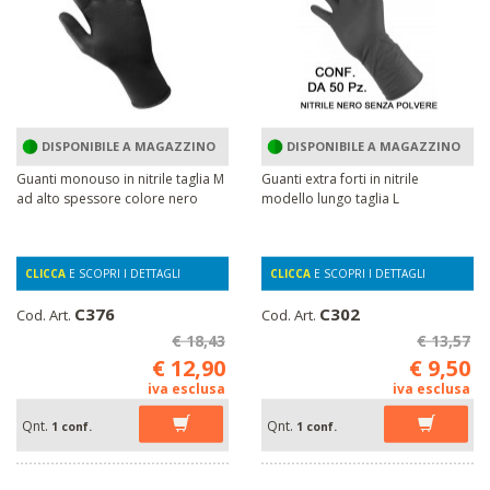
DISPONIBILE A MAGAZZINO
DISPONIBILE A MAGAZZINO
Guanti monouso in nitrile taglia M
Guanti extra forti in nitrile
ad alto spessore colore nero
modello lungo taglia L
CLICCA
E SCOPRI I DETTAGLI
CLICCA
E SCOPRI I DETTAGLI
C376
C302
Cod. Art.
Cod. Art.
€ 18,43
€ 13,57
€ 12,90
€ 9,50
iva esclusa
iva esclusa
Qnt.
Qnt.
1 conf.
1 conf.