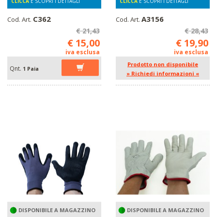
CLICCA
E SCOPRI I DETTAGLI
CLICCA
E SCOPRI I DETTAGLI
C362
A3156
Cod. Art.
Cod. Art.
€ 21,43
€ 28,43
€ 15,00
€ 19,90
iva esclusa
iva esclusa
Prodotto non disponibile
Qnt.
1 Paia
» Richiedi informazioni «
DISPONIBILE A MAGAZZINO
DISPONIBILE A MAGAZZINO