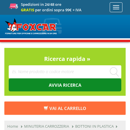
Spedizioni in 24/48 ore
Toggle
GRATIS
per ordini sopra 99€ + IVA
navigati
Ricerca rapida »
AVVIA RICERCA
VAI AL CARRELLO
Home
MINUTERIA CARROZZERIA
BOTTONI IN PLASTICA