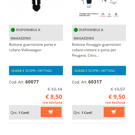
DISPONIBILE A
DISPONIBILE A
MAGAZZINO
MAGAZZINO
Bottone guarnizione porta e
Bottone fissaggio guarnizioni
cofano Volkswagen
cofano motore e porta per
Peugeot, Citro...
CLICCA
E SCOPRI I DETTAGLI
CLICCA
E SCOPRI I DETTAGLI
60077
60317
Cod. Art.
Cod. Art.
€ 12,14
€ 13,57
€ 8,50
€ 9,50
iva esclusa
iva esclusa
Qnt.
Qnt.
1 Conf.
1 Conf.