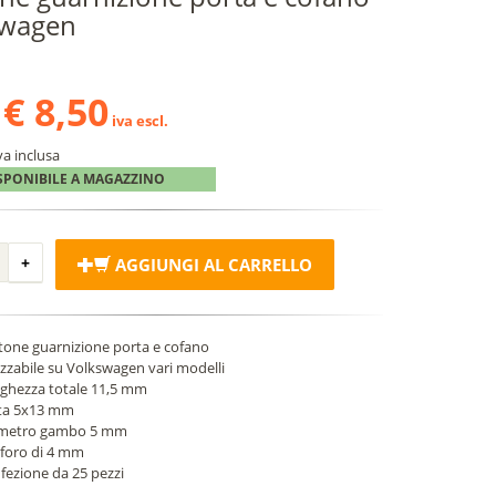
swagen
€ 8,50
iva escl.
va inclusa
SPONIBILE A MAGAZZINO
AGGIUNGI AL CARRELLO
tone guarnizione porta e cofano
lizzabile su Volkswagen vari modelli
ghezza totale 11,5 mm
ta 5x13 mm
metro gambo 5 mm
 foro di 4 mm
fezione da 25 pezzi