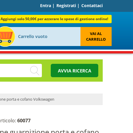
Entra
|
Registrati
|
Contattaci
Aggiungi solo 50,00€ per azzerare le spese di gestione ordine!
VAI AL
Carrello vuoto
CARRELLO
AVVIA RICERCA
one porta e cofano Volkswagen
rticolo:
60077
ne guarnizione porta e cofano