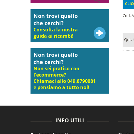
CLIC
Non trovi quello
Cod. A
che cerchi?
Consulta la nostra
guida ai ricambi!
Qnt.
Non trovi quello
che cerchi?
Non sei pratico con
l'ecommerce?
Chiamaci allo 049.8790081
e pensiamo a tutto noi!
INFO UTILI