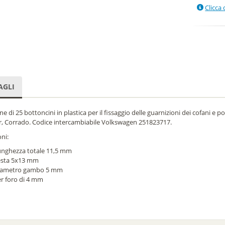
Clicca 
AGLI
e di 25 bottoncini in plastica per il fissaggio delle guarnizioni dei cofani e 
r, Corrado. Codice intercambiabile Volkswagen 251823717.
ni:
nghezza totale 11,5 mm
esta 5x13 mm
iametro gambo 5 mm
r foro di 4 mm