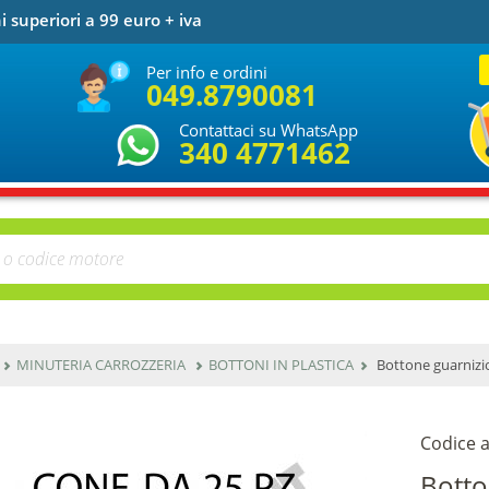
i superiori a 99 euro + iva
Per info e ordini
049.8790081
Contattaci su WhatsApp
340 4771462
MINUTERIA CARROZZERIA
BOTTONI IN PLASTICA
Bottone guarnizi
Codice a
Botto