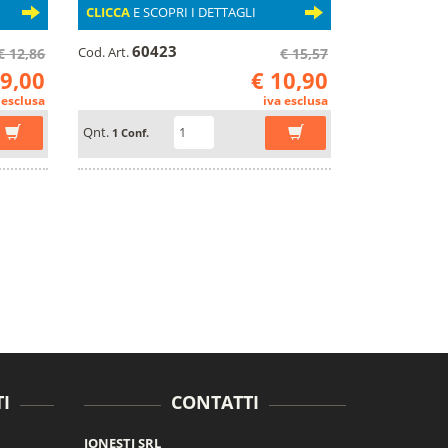
CLICCA
E SCOPRI I DETTAGLI
60423
Cod. Art.
€ 12,86
€ 15,57
 9,00
€ 10,90
 esclusa
iva esclusa
Qnt.
1 Conf.
I
CONTATTI
JONESTI SRL