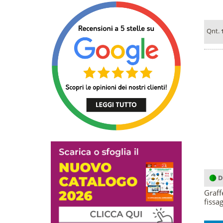
Qnt.
D
Graff
fissa