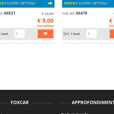
CA
E SCOPRI I DETTAGLI
CLICCA
E SCOPRI I DETTAGLI
60521
60478
rt.
Cod. Art.
€ 12,86
€ 9,00
€
iva esclusa
iva
Qnt.
1 Conf.
1 Conf.
FOXCAR
APPROFONDIMENT