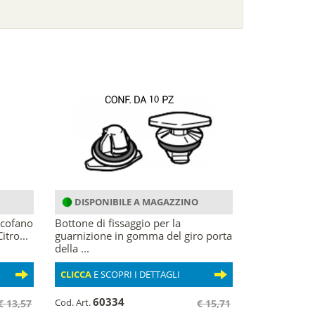
DISPONIBILE A MAGAZZINO
 cofano
Bottone di fissaggio per la
tro...
guarnizione in gomma del giro porta
della ...
CLICCA
E SCOPRI I DETTAGLI
60334
Cod. Art.
€ 13,57
€ 15,71