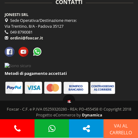
CONTATTI
JONESTI SRL
Sede Operativa/Destinazione merce:
Via Trentino, 8/A - Padova 35127
049 8790081
ordini@foxcar.it
Metodi di pagamento accettati
Foxcar - C.F. e P.IVA 05259320280 - REA: PD-455458 © Copyright 2018
Progetto eCommerce by
Dynamica
VAI AL
CARRELLO