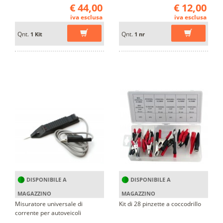
€ 44,00
€ 12,00
iva esclusa
iva esclusa
Qnt.
Qnt.
1 Kit
1 nr
DISPONIBILE A
DISPONIBILE A
MAGAZZINO
MAGAZZINO
Misuratore universale di
Kit di 28 pinzette a coccodrillo
corrente per autoveicoli