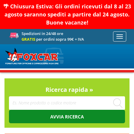
🌴 Chiusura Estiva: Gli ordini ricevuti dal 8 al 23
agosto saranno spediti a partire dal 24 agosto.
Buone vacanze!
Spedizioni in 24/48 ore
Toggle
GRATIS
per ordini sopra 99€ + IVA
navigati
Ricerca rapida »
AVVIA RICERCA