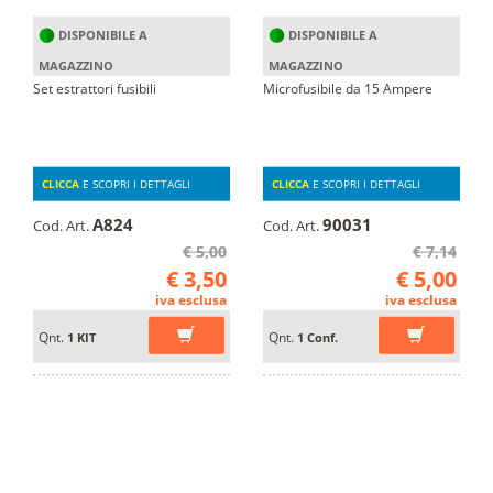
DISPONIBILE A
DISPONIBILE A
MAGAZZINO
MAGAZZINO
Set estrattori fusibili
Microfusibile da 15 Ampere
CLICCA
E SCOPRI I DETTAGLI
CLICCA
E SCOPRI I DETTAGLI
A824
90031
Cod. Art.
Cod. Art.
€ 5,00
€ 7,14
€ 3,50
€ 5,00
iva esclusa
iva esclusa
Qnt.
Qnt.
1 KIT
1 Conf.