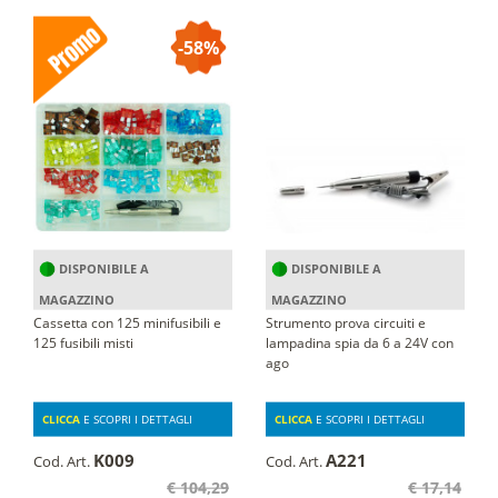
-58%
DISPONIBILE A
DISPONIBILE A
MAGAZZINO
MAGAZZINO
Cassetta con 125 minifusibili e
Strumento prova circuiti e
125 fusibili misti
lampadina spia da 6 a 24V con
ago
CLICCA
E SCOPRI I DETTAGLI
CLICCA
E SCOPRI I DETTAGLI
K009
A221
Cod. Art.
Cod. Art.
€ 104,29
€ 17,14