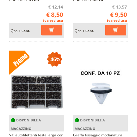
€ 12,14
€ 13,57
€ 8,50
€ 9,50
iva esclusa
iva esclusa
Qnt.
Qnt.
1 Conf.
1 Conf.
-46%
DISPONIBILE A
DISPONIBILE A
MAGAZZINO
MAGAZZINO
Viti autofilettanti testa larga con
Graffa fissaggio modanatura