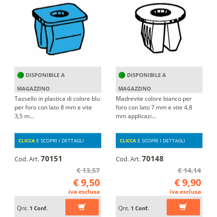
DISPONIBILE A
DISPONIBILE A
MAGAZZINO
MAGAZZINO
Tassello in plastica di colore blu
Madrevite colore bianco per
per foro con lato 8 mm e vite
foro con lato 7 mm e vite 4,8
3,5 m...
mm applicazi...
CLICCA
E SCOPRI I DETTAGLI
CLICCA
E SCOPRI I DETTAGLI
70151
70148
Cod. Art.
Cod. Art.
€ 13,57
€ 14,14
€ 9,50
€ 9,90
iva esclusa
iva esclusa
Qnt.
Qnt.
1 Conf.
1 Conf.