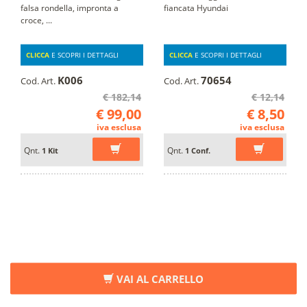
falsa rondella, impronta a
fiancata Hyundai
croce, ...
CLICCA
E SCOPRI I DETTAGLI
CLICCA
E SCOPRI I DETTAGLI
K006
70654
Cod. Art.
Cod. Art.
€ 182,14
€ 12,14
€ 99,00
€ 8,50
iva esclusa
iva esclusa
Qnt.
Qnt.
1 Kit
1 Conf.
VAI AL CARRELLO