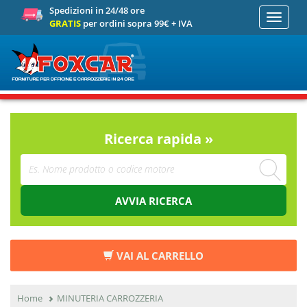
Spedizioni in 24/48 ore
Toggle
GRATIS
per ordini sopra 99€ + IVA
navigati
Ricerca rapida »
AVVIA RICERCA
VAI AL CARRELLO
Home
MINUTERIA CARROZZERIA