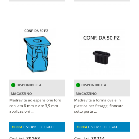
DISPONIBILE A
DISPONIBILE A
MAGAZZINO
MAGAZZINO
Madrevite ad espansione foro
Madrevite a forma ovale in
con lato 8 mm e vite 3,9 mm
plastica per fissaggi fiancate
applicazioni ...
sotto porta ...
CLICCA
E SCOPRI I DETTAGLI
CLICCA
E SCOPRI I DETTAGLI
70163
70214
Cod. Art.
Cod. Art.