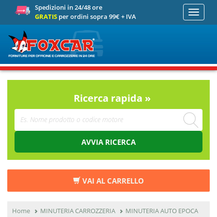
Spedizioni in 24/48 ore
Toggle
GRATIS
per ordini sopra 99€ + IVA
navigati
Ricerca rapida »
AVVIA RICERCA
VAI AL CARRELLO
Home
MINUTERIA CARROZZERIA
MINUTERIA AUTO EPOCA