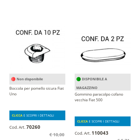
Non disponibile
DISPONIBILE A
MAGAZZINO
Boccola per pomello sicura Fiat
Uno
Gommino paracolpo cofano
vecchia Fiat 500
CLICCA
E SCOPRI I DETTAGLI
CLICCA
E SCOPRI I DETTAGLI
70260
Cod. Art.
110043
Cod. Art.
€ 10,00