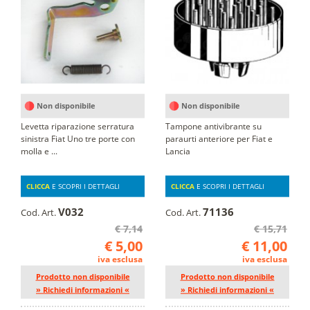
Non disponibile
Non disponibile
Levetta riparazione serratura
Tampone antivibrante su
sinistra Fiat Uno tre porte con
paraurti anteriore per Fiat e
molla e ...
Lancia
CLICCA
E SCOPRI I DETTAGLI
CLICCA
E SCOPRI I DETTAGLI
V032
71136
Cod. Art.
Cod. Art.
€ 7,14
€ 15,71
€ 5,00
€ 11,00
iva esclusa
iva esclusa
Prodotto non disponibile
Prodotto non disponibile
» Richiedi informazioni «
» Richiedi informazioni «