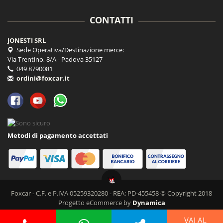
CONTATTI
JONESTI SRL
Sede Operativa/Destinazione merce:
Via Trentino, 8/A - Padova 35127
049 8790081
ordini@foxcar.it
Metodi di pagamento accettati
Foxcar - C.F. e P.IVA 05259320280 - REA: PD-455458 © Copyright 2018
Progetto eCommerce by
Dynamica
VAI AL