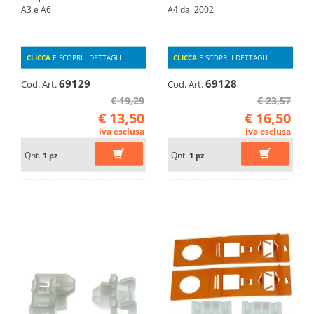
A3 e A6
A4 dal 2002
CLICCA
E SCOPRI I DETTAGLI
CLICCA
E SCOPRI I DETTAGLI
69129
69128
Cod. Art.
Cod. Art.
€ 19,29
€ 23,57
€ 13,50
€ 16,50
iva esclusa
iva esclusa
Qnt.
Qnt.
1 pz
1 pz