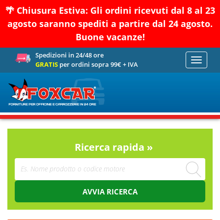
🌴 Chiusura Estiva: Gli ordini ricevuti dal 8 al 23
agosto saranno spediti a partire dal 24 agosto.
Buone vacanze!
Spedizioni in 24/48 ore
Toggle
GRATIS
per ordini sopra 99€ + IVA
navigati
Ricerca rapida »
AVVIA RICERCA