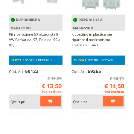
DISPONIBILE A
DISPONIBILE A
MAGAZZINO
MAGAZZINO
Kit riparazione SX alzacristalli
Kit pattino in plastica per
VW Passat dal 97, Polo dal 99 al
riparare il meccanismo
01, ...
alzacristalli sia D...
CLICCA
E SCOPRI I DETTAGLI
CLICCA
E SCOPRI I DETTAGLI
69123
69265
Cod. Art.
Cod. Art.
€ 19,29
€ 20,71
€ 13,50
€ 14,50
iva esclusa
iva esclusa
Qnt.
Qnt.
1 pz
1 nr