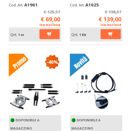
A1961
A1025
Cod. Art.
Cod. Art.
€ 125,57
€ 198,57
€ 69,00
€ 139,00
iva esclusa
iva esclusa
Qnt.
Qnt.
1 nr
1 Kit
-46%
DISPONIBILE A
DISPONIBILE A
MAGAZZINO
MAGAZZINO