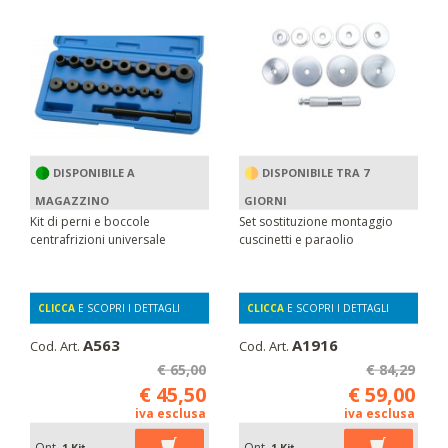
DISPONIBILE A
DISPONIBILE TRA 7
MAGAZZINO
GIORNI
Kit di perni e boccole
Set sostituzione montaggio
centrafrizioni universale
cuscinetti e paraolio
CLICCA
E SCOPRI I DETTAGLI
CLICCA
E SCOPRI I DETTAGLI
A563
A1916
Cod. Art.
Cod. Art.
€ 65,00
€ 84,29
€ 45,50
€ 59,00
iva esclusa
iva esclusa
Qnt.
Qnt.
1 Kit
1 Kit