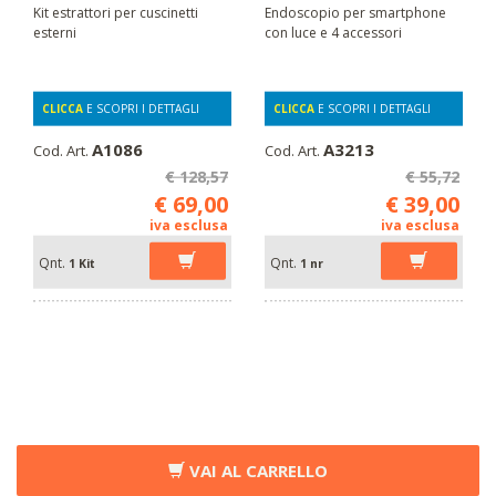
Kit estrattori per cuscinetti
Endoscopio per smartphone
esterni
con luce e 4 accessori
CLICCA
E SCOPRI I DETTAGLI
CLICCA
E SCOPRI I DETTAGLI
A1086
A3213
Cod. Art.
Cod. Art.
€ 128,57
€ 55,72
€ 69,00
€ 39,00
iva esclusa
iva esclusa
Qnt.
Qnt.
1 Kit
1 nr
VAI AL CARRELLO