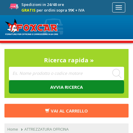
Spedizioni in 24/48 ore
Toggle
GRATIS
per ordini sopra 99€ + IVA
navigati
Ricerca rapida »
AVVIA RICERCA
VAI AL CARRELLO
Home
ATTREZZATURA OFFICINA