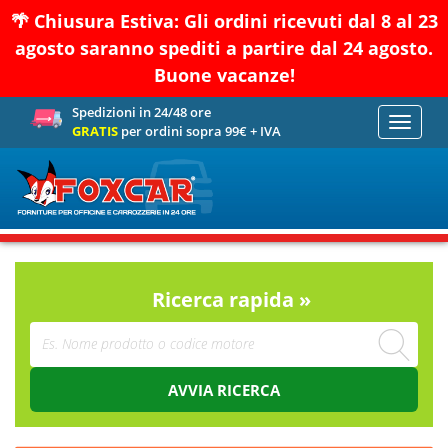
🌴 Chiusura Estiva: Gli ordini ricevuti dal 8 al 23
agosto saranno spediti a partire dal 24 agosto.
Buone vacanze!
Spedizioni in 24/48 ore
Toggle
GRATIS
per ordini sopra 99€ + IVA
navigati
Ricerca rapida »
AVVIA RICERCA