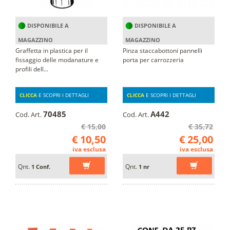
DISPONIBILE A
DISPONIBILE A
MAGAZZINO
MAGAZZINO
Graffetta in plastica per il
Pinza staccabottoni pannelli
fissaggio delle modanature e
porta per carrozzeria
profili dell...
CLICCA
E SCOPRI I DETTAGLI
CLICCA
E SCOPRI I DETTAGLI
70485
A442
Cod. Art.
Cod. Art.
€ 15,00
€ 35,72
€ 10,50
€ 25,00
iva esclusa
iva esclusa
Qnt.
Qnt.
1 Conf.
1 nr