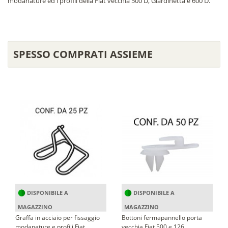
modanature ed i profili della Fiat vecchia 500 D, Giardinetta e 600 D.
SPESSO COMPRATI ASSIEME
DISPONIBILE A
DISPONIBILE A
MAGAZZINO
MAGAZZINO
Graffa in acciaio per fissaggio
Bottoni fermapannello porta
modanature e profili Fiat
vecchia Fiat 500 e 126