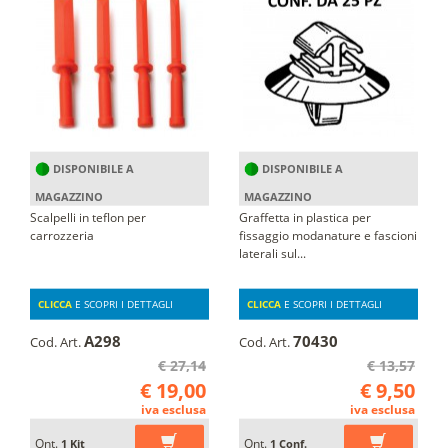
DISPONIBILE A
DISPONIBILE A
MAGAZZINO
MAGAZZINO
Scalpelli in teflon per
Graffetta in plastica per
carrozzeria
fissaggio modanature e fascioni
laterali sul...
CLICCA
E SCOPRI I DETTAGLI
CLICCA
E SCOPRI I DETTAGLI
A298
70430
Cod. Art.
Cod. Art.
€ 27,14
€ 13,57
€ 19,00
€ 9,50
iva esclusa
iva esclusa
Qnt.
Qnt.
1 Kit
1 Conf.