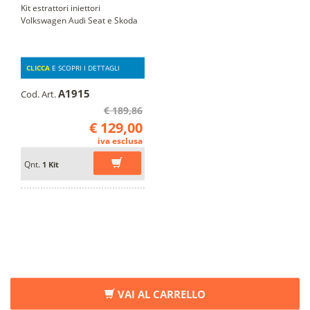
Kit estrattori iniettori
Volkswagen Audi Seat e Skoda
CLICCA
E SCOPRI I DETTAGLI
A1915
Cod. Art.
€ 189,86
€ 129,00
iva esclusa
Qnt.
1 Kit
VAI AL CARRELLO