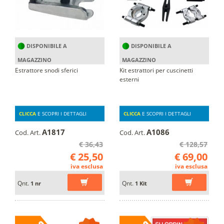
DISPONIBILE A
DISPONIBILE A
MAGAZZINO
MAGAZZINO
Estrattore snodi sferici
Kit estrattori per cuscinetti
esterni
CLICCA
E SCOPRI I DETTAGLI
CLICCA
E SCOPRI I DETTAGLI
A1817
A1086
Cod. Art.
Cod. Art.
€ 36,43
€ 128,57
€ 25,50
€ 69,00
iva esclusa
iva esclusa
Qnt.
Qnt.
1 nr
1 Kit