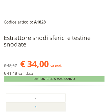
Codice articolo:
A1828
Estrattore snodi sferici e testine
snodate
€ 34,00
€ 48,57
iva escl.
€ 41,48
iva inclusa
DISPONIBILE A MAGAZZINO