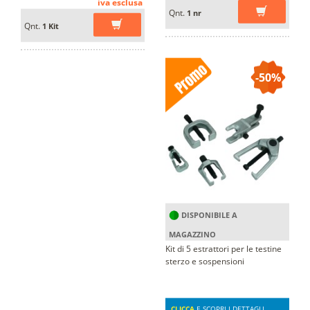
iva esclusa
Qnt.
1 nr
Qnt.
1 Kit
-50%
DISPONIBILE A
MAGAZZINO
Kit di 5 estrattori per le testine
sterzo e sospensioni
CLICCA
E SCOPRI I DETTAGLI