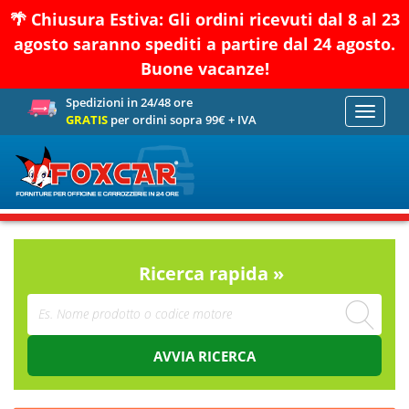
🌴 Chiusura Estiva: Gli ordini ricevuti dal 8 al 23
agosto saranno spediti a partire dal 24 agosto.
Buone vacanze!
Spedizioni in 24/48 ore
Toggle
GRATIS
per ordini sopra 99€ + IVA
navigati
Ricerca rapida »
AVVIA RICERCA