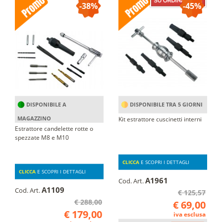
-38%
-45%
DISPONIBILE A
DISPONIBILE TRA 5 GIORNI
MAGAZZINO
Kit estrattore cuscinetti interni
Estrattore candelette rotte o
spezzate M8 e M10
CLICCA
E SCOPRI I DETTAGLI
CLICCA
E SCOPRI I DETTAGLI
A1961
Cod. Art.
A1109
Cod. Art.
€ 125,57
€ 288,00
€ 69,00
€ 179,00
iva esclusa