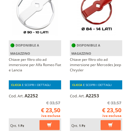
DISPONIBILE A
DISPONIBILE A
MAGAZZINO
MAGAZZINO
Chiave per filtro olio ad
Chiave per filtro olio ad
immersione per Alfa Romeo Fiat
immersione per Mercedes Jeep
e Lancia
Chrysler
CLICCA
E SCOPRI I DETTAGLI
CLICCA
E SCOPRI I DETTAGLI
A2252
A2253
Cod. Art.
Cod. Art.
€ 33,57
€ 33,57
€ 23,50
€ 23,50
iva esclusa
iva esclusa
Qnt.
Qnt.
1 Pz
1 Pz