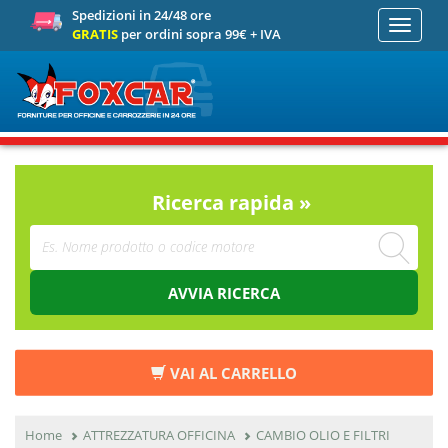
Spedizioni in 24/48 ore
Toggle
GRATIS
per ordini sopra 99€ + IVA
navigati
Ricerca rapida »
AVVIA RICERCA
VAI AL CARRELLO
Home
ATTREZZATURA OFFICINA
CAMBIO OLIO E FILTRI