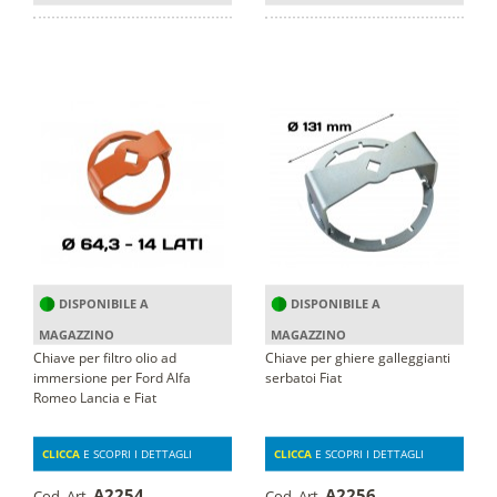
DISPONIBILE A
DISPONIBILE A
MAGAZZINO
MAGAZZINO
Chiave per filtro olio ad
Chiave per ghiere galleggianti
immersione per Ford Alfa
serbatoi Fiat
Romeo Lancia e Fiat
CLICCA
E SCOPRI I DETTAGLI
CLICCA
E SCOPRI I DETTAGLI
A2254
A2256
Cod. Art.
Cod. Art.