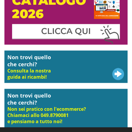
Non trovi quello
che cerchi?
Consulta la nostra
guida ai ricambi!
Non trovi quello
che cerchi?
Non sei pratico con l'ecommerce?
Chiamaci allo 049.8790081
e pensiamo a tutto noi!