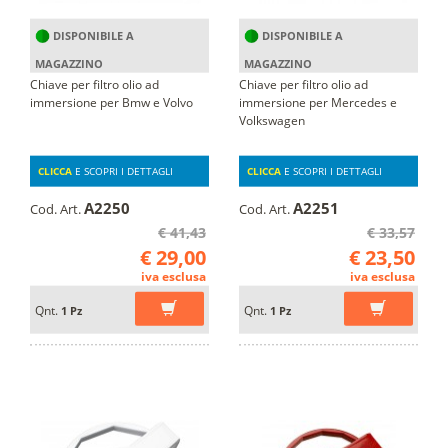
DISPONIBILE A
DISPONIBILE A
MAGAZZINO
MAGAZZINO
Chiave per filtro olio ad
Chiave per filtro olio ad
immersione per Bmw e Volvo
immersione per Mercedes e
Volkswagen
CLICCA
E SCOPRI I DETTAGLI
CLICCA
E SCOPRI I DETTAGLI
A2250
A2251
Cod. Art.
Cod. Art.
€ 41,43
€ 33,57
€ 29,00
€ 23,50
iva esclusa
iva esclusa
Qnt.
Qnt.
1 Pz
1 Pz