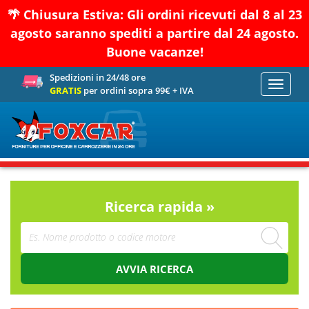
🌴 Chiusura Estiva: Gli ordini ricevuti dal 8 al 23
agosto saranno spediti a partire dal 24 agosto.
Buone vacanze!
Spedizioni in 24/48 ore
Toggle
GRATIS
per ordini sopra 99€ + IVA
navigati
Ricerca rapida »
AVVIA RICERCA