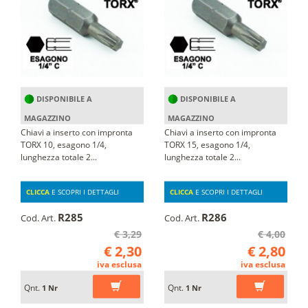
DISPONIBILE A
DISPONIBILE A
MAGAZZINO
MAGAZZINO
Chiavi a inserto con impronta
Chiavi a inserto con impronta
TORX 10, esagono 1/4,
TORX 15, esagono 1/4,
lunghezza totale 2...
lunghezza totale 2...
CLICCA
E SCOPRI I DETTAGLI
CLICCA
E SCOPRI I DETTAGLI
R285
R286
Cod. Art.
Cod. Art.
€ 3,29
€ 4,00
€ 2,30
€ 2,80
iva esclusa
iva esclusa
Qnt.
Qnt.
1 Nr
1 Nr