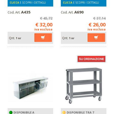
CLICCA
E SCOPRI I DETTAGLI
CLICCA
E SCOPRI I DETTAGLI
A435
A690
Cod. Art.
Cod. Art.
€ 45,72
€ 37,14
€ 32,00
€ 26,00
iva esclusa
iva esclusa
Qnt.
Qnt.
1 nr
1 nr
DISPONIBILE A
DISPONIBILE TRA 7