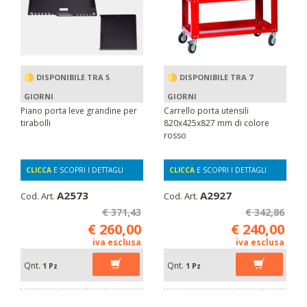
DISPONIBILE TRA 5
DISPONIBILE TRA 7
GIORNI
GIORNI
Piano porta leve grandine per
Carrello porta utensili
tirabolli
820x425x827 mm di colore
rosso
CLICCA
E SCOPRI I DETTAGLI
CLICCA
E SCOPRI I DETTAGLI
A2573
A2927
Cod. Art.
Cod. Art.
€ 371,43
€ 342,86
€ 260,00
€ 240,00
iva esclusa
iva esclusa
Qnt.
Qnt.
1 Pz
1 Pz