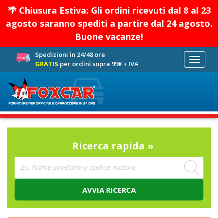
🌴 Chiusura Estiva: Gli ordini ricevuti dal 8 al 23
agosto saranno spediti a partire dal 24 agosto.
Buone vacanze!
Spedizioni in 24/48 ore
Toggle
GRATIS
per ordini sopra 99€ + IVA
navigati
Ricerca rapida »
AVVIA RICERCA