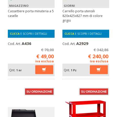
MAGAZZINO
GIORNI
Cassettiere porta minuteria a 5
Carrello porta utensili
caselle
820x425x827 mm di colore
grigio
CLICCA
E SCOPRI I DETTAGLI
CLICCA
E SCOPRI I DETTAGLI
A436
A2929
Cod. Art.
Cod. Art.
€ 70,00
€ 342,86
€ 49,00
€ 240,00
iva esclusa
iva esclusa
Qnt.
Qnt.
1 nr
1 Pz