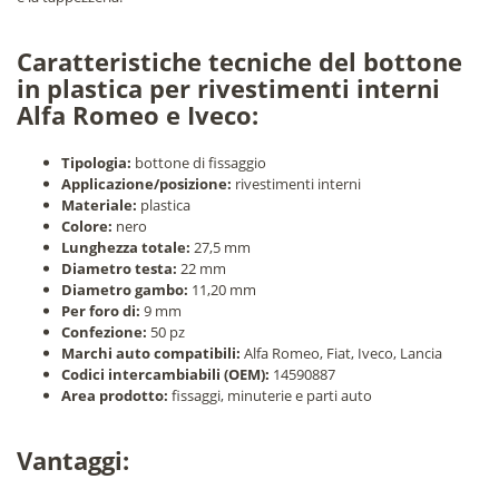
Caratteristiche tecniche del bottone
in plastica per rivestimenti interni
Alfa Romeo e Iveco:
Tipologia:
bottone di fissaggio
Applicazione/posizione:
rivestimenti interni
Materiale:
plastica
Colore:
nero
Lunghezza totale:
27,5 mm
Diametro testa:
22 mm
Diametro gambo:
11,20 mm
Per foro di:
9 mm
Confezione:
50 pz
Marchi auto compatibili:
Alfa Romeo, Fiat, Iveco, Lancia
Codici intercambiabili (OEM):
14590887
Area prodotto:
fissaggi, minuterie e parti auto
Vantaggi: