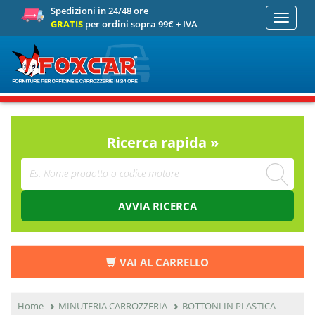
Spedizioni in 24/48 ore
Toggle
GRATIS
per ordini sopra 99€ + IVA
navigati
Ricerca rapida »
AVVIA RICERCA
VAI AL CARRELLO
Home
MINUTERIA CARROZZERIA
BOTTONI IN PLASTICA