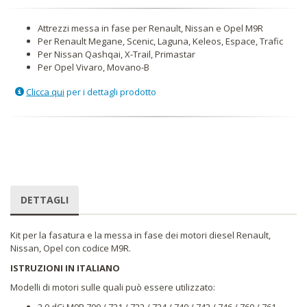
Attrezzi messa in fase per Renault, Nissan e Opel M9R
Per Renault Megane, Scenic, Laguna, Keleos, Espace, Trafic
Per Nissan Qashqai, X-Trail, Primastar
Per Opel Vivaro, Movano-B
Clicca qui
per i dettagli prodotto
DETTAGLI
Kit per la fasatura e la messa in fase dei motori diesel Renault,
Nissan, Opel con codice M9R.
ISTRUZIONI IN ITALIANO
Modelli di motori sulle quali può essere utilizzato:
2.0 dCi M9R 700 / 721 / 722 / 724 / 740 / 742 / 746 / 760 / 761