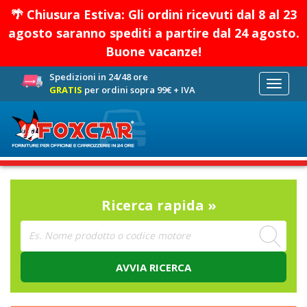
🌴 Chiusura Estiva: Gli ordini ricevuti dal 8 al 23
agosto saranno spediti a partire dal 24 agosto.
Buone vacanze!
Spedizioni in 24/48 ore
Toggle
GRATIS
per ordini sopra 99€ + IVA
navigati
Ricerca rapida »
AVVIA RICERCA