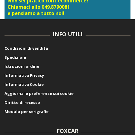
Non sei pratico con l'ecommerce?
Chiamaci allo 049.8790081
e pensiamo a tutto noi!
INFO UTILI
Condizioni di vendita
Spedizioni
Istruzioni ordine
Informativa Privacy
Informativa Cookie
Aggiorna le preferenze sui cookie
Diritto di recesso
Modulo per serigrafie
FOXCAR