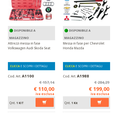
DISPONIBILE A
DISPONIBILE A
MAGAZZINO
MAGAZZINO
Attrezzi messa in fase
Messa in fase per Chevrolet
Volkswagen Audi Skoda Seat
Honda Mazda
CLICCA
E SCOPRI I DETTAGLI
CLICCA
E SCOPRI I DETTAGLI
A1100
A1988
Cod. Art.
Cod. Art.
€ 157,14
€ 284,29
€ 110,00
€ 199,00
iva esclusa
iva esclusa
Qnt.
Qnt.
1 KIT
1 Kit