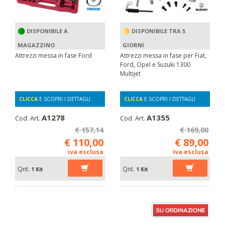
DISPONIBILE A
DISPONIBILE TRA 5
MAGAZZINO
GIORNI
Attrezzi messa in fase Ford
Attrezzi messa in fase per Fiat,
Ford, Opel e Suzuki 1300
Multijet
CLICCA
E SCOPRI I DETTAGLI
CLICCA
E SCOPRI I DETTAGLI
A1278
A1355
Cod. Art.
Cod. Art.
€ 157,14
€ 169,00
€ 110,00
€ 89,00
iva esclusa
iva esclusa
Qnt.
Qnt.
1 Kit
1 Kit