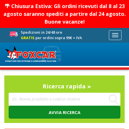
🌴 Chiusura Estiva: Gli ordini ricevuti dal 8 al 23
agosto saranno spediti a partire dal 24 agosto.
Buone vacanze!
Spedizioni in 24/48 ore
Toggle
GRATIS
per ordini sopra 99€ + IVA
navigati
Ricerca rapida »
AVVIA RICERCA