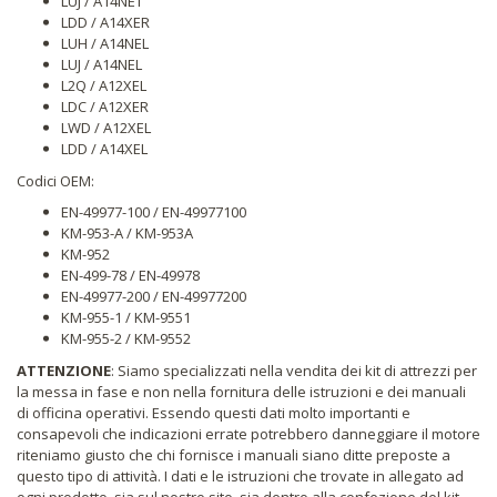
LUJ / A14NET
LDD / A14XER
LUH / A14NEL
LUJ / A14NEL
L2Q / A12XEL
LDC / A12XER
LWD / A12XEL
LDD / A14XEL
Codici OEM:
EN-49977-100 / EN-49977100
KM-953-A / KM-953A
KM-952
EN-499-78 / EN-49978
EN-49977-200 / EN-49977200
KM-955-1 / KM-9551
KM-955-2 / KM-9552
ATTENZIONE
: Siamo specializzati nella vendita dei kit di attrezzi per
la messa in fase e non nella fornitura delle istruzioni e dei manuali
di officina operativi. Essendo questi dati molto importanti e
consapevoli che indicazioni errate potrebbero danneggiare il motore
riteniamo giusto che chi fornisce i manuali siano ditte preposte a
questo tipo di attività. I dati e le istruzioni che trovate in allegato ad
ogni prodotto, sia sul nostro sito, sia dentro alla confezione del kit,