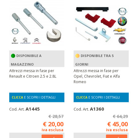
DISPONIBILE A
DISPONIBILE TRA 5
MAGAZZINO
GIORNI
Attrezzi messa in fase per
Attrezzi messa in fase per
Renault e Citroen 2.5 e 2.8L
Opel, Chevrolet, Fiat e Alfa
Romeo
CLICCA
E SCOPRI I DETTAGLI
CLICCA
E SCOPRI I DETTAGLI
A1445
A1360
Cod. Art.
Cod. Art.
€ 28,57
€ 64,29
€ 20,00
€ 45,00
iva esclusa
iva esclusa