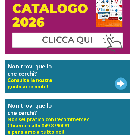
Non trovi quello
che cerchi?
Consulta la nostra
guida ai ricambi!
Non trovi quello
che cerchi?
Non sei pratico con l'ecommerce?
Chiamaci allo 049.8790081
e pensiamo a tutto noi!