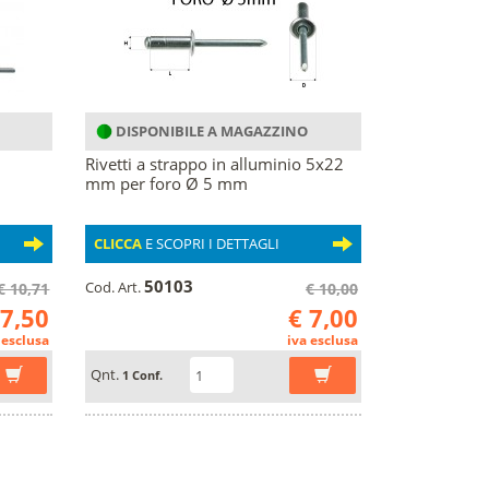
DISPONIBILE A MAGAZZINO
Rivetti a strappo in alluminio 5x22
mm per foro Ø 5 mm
CLICCA
E SCOPRI I DETTAGLI
50103
Cod. Art.
€ 10,71
€ 10,00
 7,50
€ 7,00
 esclusa
iva esclusa
Qnt.
1 Conf.