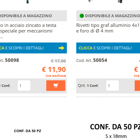
ISPONIBILE A MAGAZZINO
DISPONIBILE A MAGAZZINO
o in acciaio zincato a testa
Rivetti tipo graf alluminio 4
 speciale per meccanismi
e foro di Ø 4 mm
..
CA
E SCOPRI I DETTAGLI
CLICCA
E SCOPRI I DETTAGLI
50098
50054
rt.
Cod. Art.
€ 17,00
€ 11,90
€
iva esclusa
iva
Qnt.
1 Conf.
1 Conf.