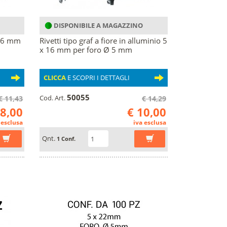
DISPONIBILE A MAGAZZINO
x16 mm
Rivetti tipo graf a fiore in alluminio 5
x 16 mm per foro Ø 5 mm
CLICCA
E SCOPRI I DETTAGLI
50055
Cod. Art.
€ 11,43
€ 14,29
 8,00
€ 10,00
 esclusa
iva esclusa
Qnt.
1 Conf.