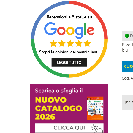
D
Rivet
blu
CLIC
Cod. A
Qnt.