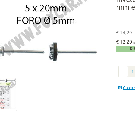
mm e
€ 14,29
€ 12,20
i
DI
Clicca 