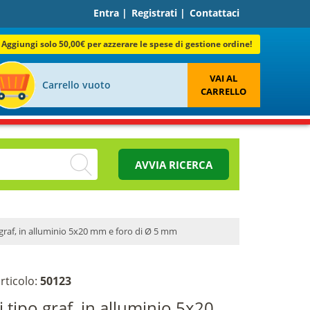
Entra
|
Registrati
|
Contattaci
Aggiungi solo 50,00€ per azzerare le spese di gestione ordine!
VAI AL
Carrello vuoto
CARRELLO
AVVIA RICERCA
 graf, in alluminio 5x20 mm e foro di Ø 5 mm
rticolo:
50123
i tipo graf, in alluminio 5x20