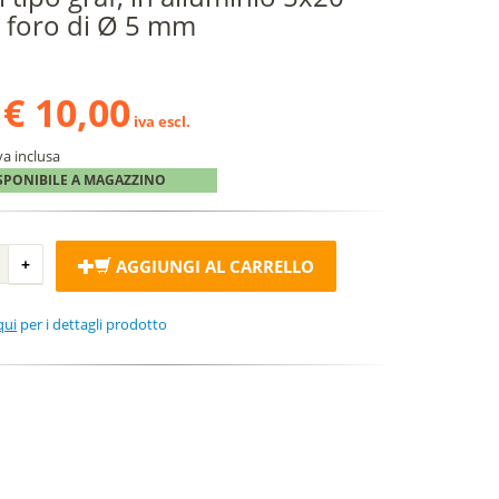
 foro di Ø 5 mm
€ 10,00
iva escl.
va inclusa
SPONIBILE A MAGAZZINO
AGGIUNGI AL CARRELLO
qui
per i dettagli prodotto