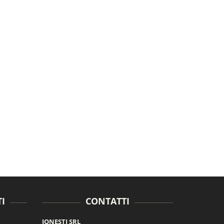
I
CONTATTI
JONESTI SRL