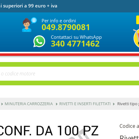
i superiori a 99 euro + iva
Per info e ordini
049.8790081
Contattaci su WhatsApp
340 4771462
MINUTERIA CARROZZERIA
RIVETTI E INSERTI FILETTATI
Rivetti tipo
Codice a
Rivett