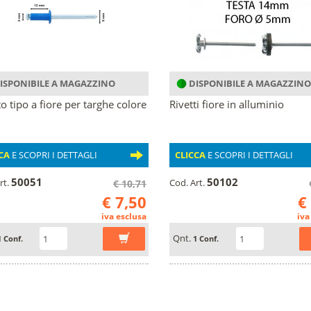
ISPONIBILE A MAGAZZINO
DISPONIBILE A MAGAZZINO
to tipo a fiore per targhe colore
Rivetti fiore in alluminio
CA
E SCOPRI I DETTAGLI
CLICCA
E SCOPRI I DETTAGLI
50051
50102
rt.
Cod. Art.
€ 10,71
€ 7,50
€
iva esclusa
iva
Qnt.
1 Conf.
1 Conf.