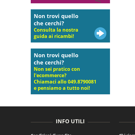
Non trovi quello
che cerchi?
Consulta la nostra
guida ai ricambi!
Non trovi quello
che cerchi?
Non sei pratico con
l'ecommerce?
Chiamaci allo 049.8790081
e pensiamo a tutto noi!
INFO UTILI