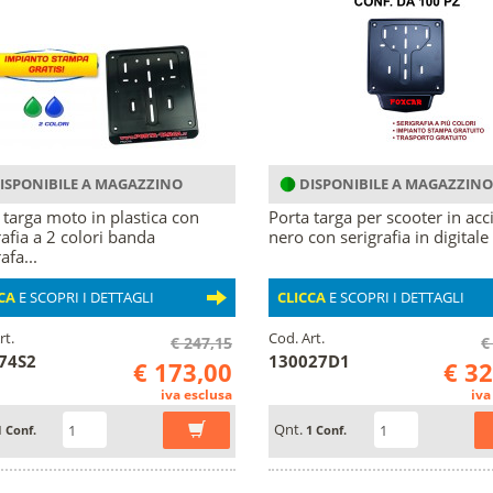
ISPONIBILE A MAGAZZINO
DISPONIBILE A MAGAZZINO
 targa moto in plastica con
Porta targa per scooter in acc
rafia a 2 colori banda
nero con serigrafia in digitale
afa...
CA
E SCOPRI I DETTAGLI
CLICCA
E SCOPRI I DETTAGLI
rt.
Cod. Art.
€ 247,15
€
74S2
130027D1
€ 173,00
€ 3
iva esclusa
iva
Qnt.
1 Conf.
1 Conf.