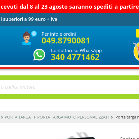
ricevuti dal 8 al 23 agosto saranno spediti a parti
i superiori a 99 euro + iva
Per info e ordini
049.8790081
Contattaci su WhatsApp
340 4771462
PORTA TARGA
PORTA TARGA MOTO PERSONALIZZATI
Porta targa 