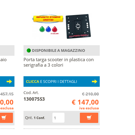
DISPONIBILE A MAGAZZINO
iaio
Porta targa scooter in plastica con
serigrafia a 3 colori
CLICCA
E SCOPRI I DETTAGLI
Cod. Art.
 457,15
€ 210,00
130075S3
20,00
€ 147,00
 esclusa
iva esclusa
Qnt.
1 Conf.