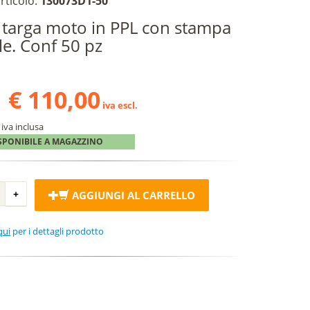
rticolo:
130073D1-50
 targa moto in PPL con stampa
ale. Conf 50 pz
€ 110,00
iva escl.
iva inclusa
SPONIBILE A MAGAZZINO
AGGIUNGI AL CARRELLO
qui
per i dettagli prodotto