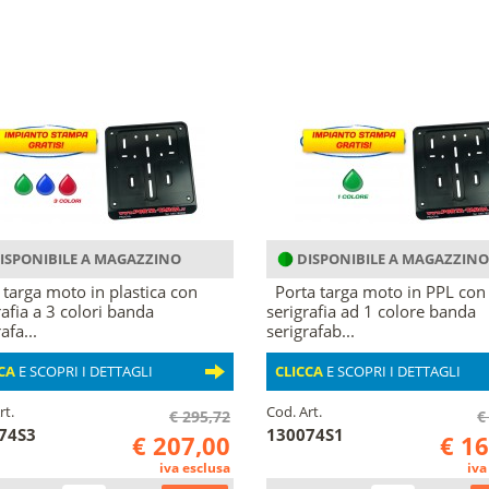
ISPONIBILE A MAGAZZINO
DISPONIBILE A MAGAZZINO
 targa moto in plastica con
Porta targa moto in PPL con
rafia a 3 colori banda
serigrafia ad 1 colore banda
afa...
serigrafab...
CA
E SCOPRI I DETTAGLI
CLICCA
E SCOPRI I DETTAGLI
rt.
Cod. Art.
€ 295,72
€
74S3
130074S1
€ 207,00
€ 1
iva esclusa
iva