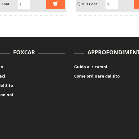
Qnt.
1 Conf.
1 Conf.
FOXCAR
APPROFONDIMENT
mo
Guida ai ricambi
aci
Come ordinare dal sito
el Sito
con noi