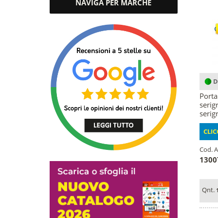
NAVIGA PER MARCHE
D
Porta
serig
serigr
CLIC
Cod. A
1300
Qnt.