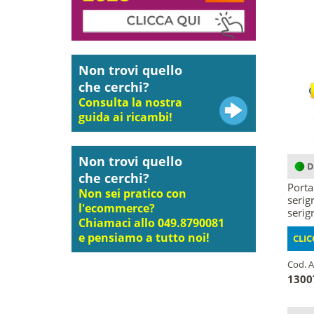
Non trovi quello
che cerchi?
Consulta la nostra
guida ai ricambi!
Non trovi quello
D
che cerchi?
Porta
Non sei pratico con
serig
l'ecommerce?
serigr
Chiamaci allo 049.8790081
e pensiamo a tutto noi!
CLIC
Cod. A
1300