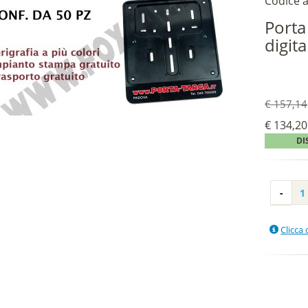
Codice a
Porta
digit
€ 157,14
€ 134,20
DI
Clicca 