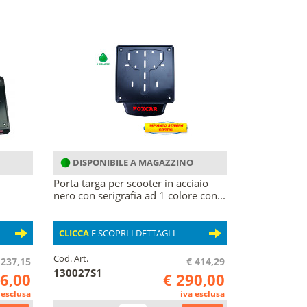
DISPONIBILE A MAGAZZINO
Porta targa per scooter in acciaio
nero con serigrafia ad 1 colore con...
CLICCA
E SCOPRI I DETTAGLI
Cod. Art.
 237,15
€ 414,29
130027S1
66,00
€ 290,00
 esclusa
iva esclusa