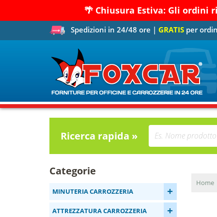
🌴 Chiusura Estiva: Gli ordini 
Spedizioni in 24/48 ore |
GRATIS
per ordin
Ricerca rapida »
Categorie
Home
+
MINUTERIA CARROZZERIA
+
ATTREZZATURA CARROZZERIA