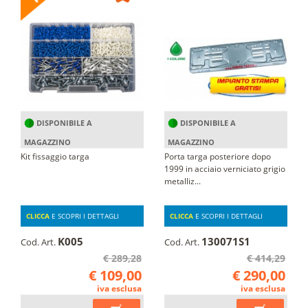
DISPONIBILE A
DISPONIBILE A
MAGAZZINO
MAGAZZINO
Kit fissaggio targa
Porta targa posteriore dopo
1999 in acciaio verniciato grigio
metalliz...
CLICCA
E SCOPRI I DETTAGLI
CLICCA
E SCOPRI I DETTAGLI
K005
130071S1
Cod. Art.
Cod. Art.
€ 289,28
€ 414,29
€ 109,00
€ 290,00
iva esclusa
iva esclusa