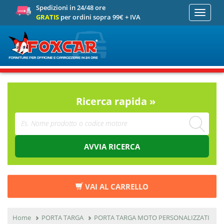
Spedizioni in 24/48 ore
Toggle
GRATIS
per ordini sopra 99€ + IVA
navigati
Ricerca rapida »
AVVIA RICERCA
VAI AL CARRELLO
Home
PORTA TARGA
PORTA TARGA MOTO PERSONALIZZATI