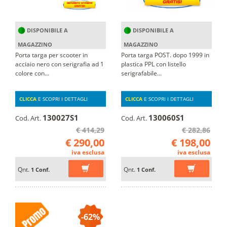
DISPONIBILE A
DISPONIBILE A
MAGAZZINO
MAGAZZINO
Porta targa per scooter in
Porta targa POST. dopo 1999 in
acciaio nero con serigrafia ad 1
plastica PPL con listello
colore con...
serigrafabile...
CLICCA
E SCOPRI I DETTAGLI
CLICCA
E SCOPRI I DETTAGLI
130027S1
130060S1
Cod. Art.
Cod. Art.
€ 414,29
€ 282,86
€ 290,00
€ 198,00
iva esclusa
iva esclusa
Qnt.
Qnt.
1 Conf.
1 Conf.
-62%