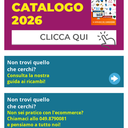
Non trovi quello
che cerchi?
Consulta la nostra
guida ai ricambi!
Non trovi quello
che cerchi?
Non sei pratico con l'ecommerce?
Chiamaci allo 049.8790081
e pensiamo a tutto noi!