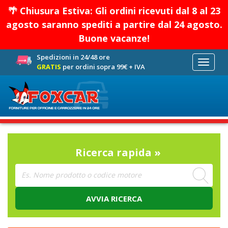
🌴 Chiusura Estiva: Gli ordini ricevuti dal 8 al 23
agosto saranno spediti a partire dal 24 agosto.
Buone vacanze!
Spedizioni in 24/48 ore
Toggle
GRATIS
per ordini sopra 99€ + IVA
navigati
Ricerca rapida »
AVVIA RICERCA