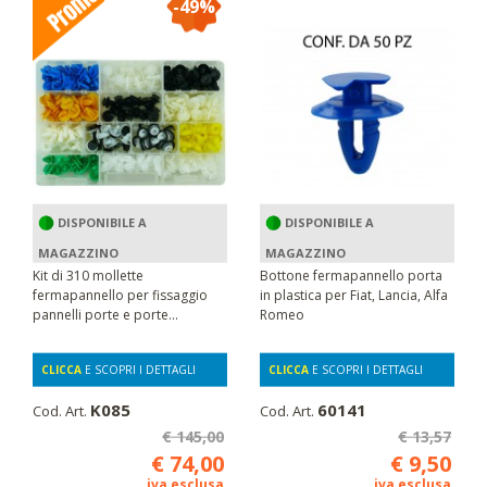
-49%
DISPONIBILE A
DISPONIBILE A
MAGAZZINO
MAGAZZINO
Kit di 310 mollette
Bottone fermapannello porta
fermapannello per fissaggio
in plastica per Fiat, Lancia, Alfa
pannelli porte e porte...
Romeo
CLICCA
E SCOPRI I DETTAGLI
CLICCA
E SCOPRI I DETTAGLI
K085
60141
Cod. Art.
Cod. Art.
€ 145,00
€ 13,57
€ 74,00
€ 9,50
iva esclusa
iva esclusa