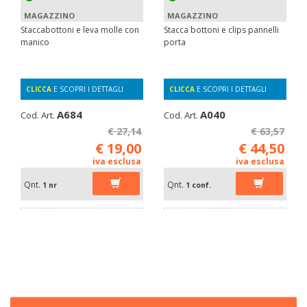
MAGAZZINO
MAGAZZINO
Staccabottoni e leva molle con
Stacca bottoni e clips pannelli
manico
porta
CLICCA
E SCOPRI I DETTAGLI
CLICCA
E SCOPRI I DETTAGLI
A684
A040
Cod. Art.
Cod. Art.
€ 27,14
€ 63,57
€ 19,00
€ 44,50
iva esclusa
iva esclusa
Qnt.
Qnt.
1 nr
1 conf.