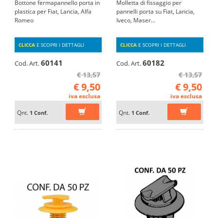
Bottone fermapannello porta in
Molletta di fissaggio per
plastica per Fiat, Lancia, Alfa
pannelli porta su Fiat, Lancia,
Romeo
Iveco, Maser...
CLICCA
E SCOPRI I DETTAGLI
CLICCA
E SCOPRI I DETTAGLI
60141
60182
Cod. Art.
Cod. Art.
€ 13,57
€ 13,57
€ 9,50
€ 9,50
iva esclusa
iva esclusa
Qnt.
Qnt.
1 Conf.
1 Conf.