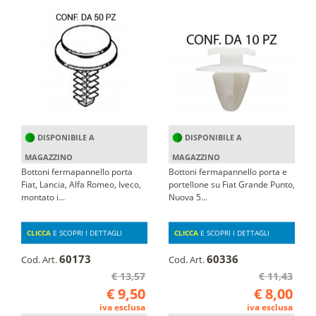
DISPONIBILE A
DISPONIBILE A
MAGAZZINO
MAGAZZINO
Bottoni fermapannello porta
Bottoni fermapannello porta e
Fiat, Lancia, Alfa Romeo, Iveco,
portellone su Fiat Grande Punto,
montato i...
Nuova 5...
CLICCA
E SCOPRI I DETTAGLI
CLICCA
E SCOPRI I DETTAGLI
60173
60336
Cod. Art.
Cod. Art.
€ 13,57
€ 11,43
€ 9,50
€ 8,00
iva esclusa
iva esclusa