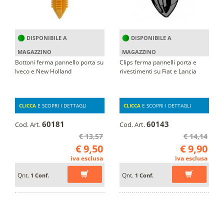
DISPONIBILE A
DISPONIBILE A
MAGAZZINO
MAGAZZINO
Bottoni ferma pannello porta su
Clips ferma pannelli porta e
Iveco e New Holland
rivestimenti su Fiat e Lancia
CLICCA
E SCOPRI I DETTAGLI
CLICCA
E SCOPRI I DETTAGLI
60181
60143
Cod. Art.
Cod. Art.
€ 13,57
€ 14,14
€ 9,50
€ 9,90
iva esclusa
iva esclusa
Qnt.
Qnt.
1 Conf.
1 Conf.