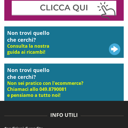
Non trovi quello
che cerchi?
Consulta la nostra
guida ai ricambi!
Non trovi quello
che cerchi?
Non sei pratico con l'ecommerce?
Chiamaci allo 049.8790081
e pensiamo a tutto noi!
INFO UTILI