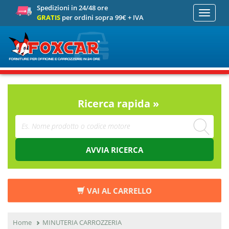
Spedizioni in 24/48 ore
Toggle
GRATIS
per ordini sopra 99€ + IVA
navigati
Ricerca rapida »
AVVIA RICERCA
VAI AL CARRELLO
Home
MINUTERIA CARROZZERIA