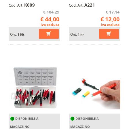
K009
A221
Cod. Art.
Cod. Art.
€ 104,29
€ 17,14
€ 44,00
€ 12,00
iva esclusa
iva esclusa
Qnt.
Qnt.
1 Kit
1 nr
DISPONIBILE A
DISPONIBILE A
MAGAZZINO
MAGAZZINO