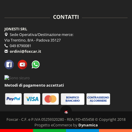
CONTATTI
JONESTI SRL
Sede Operativa/Destinazione merce:
Via Trentino, 8/A - Padova 35127
049 8790081
ordini@foxcar.it
Metodi di pagamento accettati
Foxcar - C.F. e P.IVA 05259320280 - REA: PD-455458 © Copyright 2018
Progetto eCommerce by
Dynamica