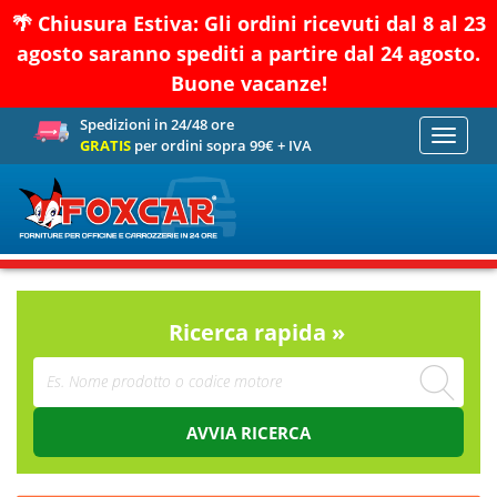
🌴 Chiusura Estiva: Gli ordini ricevuti dal 8 al 23
agosto saranno spediti a partire dal 24 agosto.
Buone vacanze!
Spedizioni in 24/48 ore
Toggle
GRATIS
per ordini sopra 99€ + IVA
navigati
Ricerca rapida »
AVVIA RICERCA