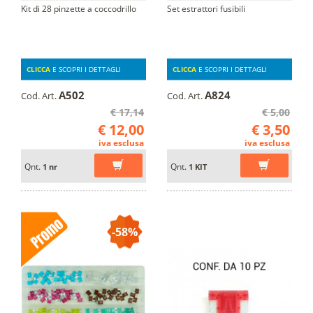
Kit di 28 pinzette a coccodrillo
Set estrattori fusibili
CLICCA
E SCOPRI I DETTAGLI
CLICCA
E SCOPRI I DETTAGLI
A502
A824
Cod. Art.
Cod. Art.
€ 17,14
€ 5,00
€ 12,00
€ 3,50
iva esclusa
iva esclusa
Qnt.
Qnt.
1 nr
1 KIT
-58%