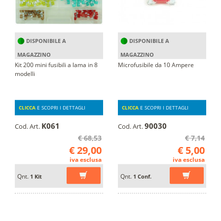
DISPONIBILE A
DISPONIBILE A
MAGAZZINO
MAGAZZINO
Kit 200 mini fusibili a lama in 8
Microfusibile da 10 Ampere
modelli
CLICCA
E SCOPRI I DETTAGLI
CLICCA
E SCOPRI I DETTAGLI
K061
90030
Cod. Art.
Cod. Art.
€ 68,53
€ 7,14
€ 29,00
€ 5,00
iva esclusa
iva esclusa
Qnt.
Qnt.
1 Kit
1 Conf.