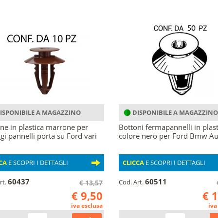
ISPONIBILE A MAGAZZINO
DISPONIBILE A MAGAZZINO
ne in plastica marrone per
Bottoni fermapannelli in plast
ggi pannelli porta su Ford vari
colore nero per Ford Bmw Au
CA
E SCOPRI I DETTAGLI
CLICCA
E SCOPRI I DETTAGLI
60437
60511
rt.
Cod. Art.
€ 13,57
€ 9,50
€ 
iva esclusa
iva