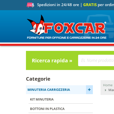
Spedizioni in 24/48 ore |
GRATIS
per ordin
Ricerca rapida »
Categorie
Home
+
MINUTERIA CARROZZERIA
Mad
KIT MINUTERIA
BOTTONI IN PLASTICA