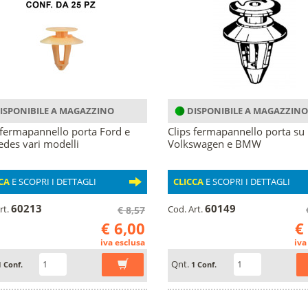
ISPONIBILE A MAGAZZINO
DISPONIBILE A MAGAZZINO
 fermapannello porta Ford e
Clips fermapannello porta su
des vari modelli
Volkswagen e BMW
CA
E SCOPRI I DETTAGLI
CLICCA
E SCOPRI I DETTAGLI
60213
60149
rt.
Cod. Art.
€ 8,57
€ 6,00
€
iva esclusa
iva
Qnt.
1 Conf.
1 Conf.