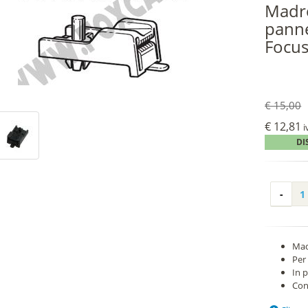
Madre
panne
Focu
€ 15,00
€ 12,81
i
DI
Mad
Per
In p
Con