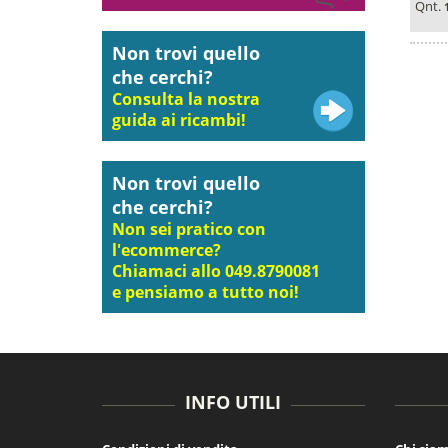
Qnt.
Non trovi quello
che cerchi?
Consulta la nostra
guida ai ricambi!
Non trovi quello
che cerchi?
Non sei pratico con
l'ecommerce?
Chiamaci allo 049.8790081
e pensiamo a tutto noi!
INFO UTILI