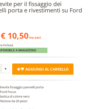
vite per il fissaggio dei
lli porta e rivestimenti su Ford
s
€ 10,50
iva escl.
va inclusa
SPONIBILE A MAGAZZINO
AGGIUNGI AL CARRELLO
revite fissaggio pannelli porta
 Ford Focus
lastica di colore nero
fezione da 20 pezzi