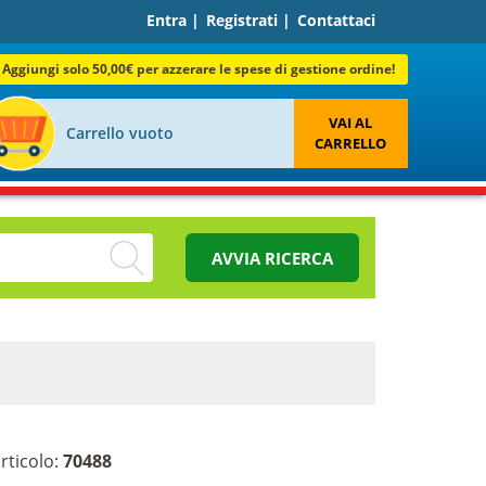
Entra
|
Registrati
|
Contattaci
Aggiungi solo 50,00€ per azzerare le spese di gestione ordine!
VAI AL
Carrello vuoto
CARRELLO
AVVIA RICERCA
rticolo:
70488