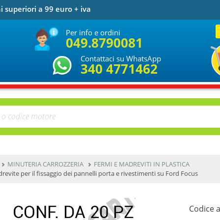
i superiori a 99 euro + iva
Per info e ordini
049.8790081
Contattaci su WhatsApp
340 4771462
MINUTERIA CARROZZERIA
FERMI E MADREVITI IN PLASTICA
revite per il fissaggio dei pannelli porta e rivestimenti su Ford Focus
Codice a