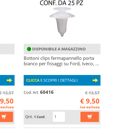
DISPONIBILE A MAGAZZINO
Bottoni clips fermapannello porta
bianco per fissaggi su Ford, Iveco, ...
CLICCA
E SCOPRI I DETTAGLI
60416
Cod. Art.
€ 13,57
€ 13,57
 9,50
€ 9,50
 esclusa
iva esclusa
Qnt.
1 Conf.