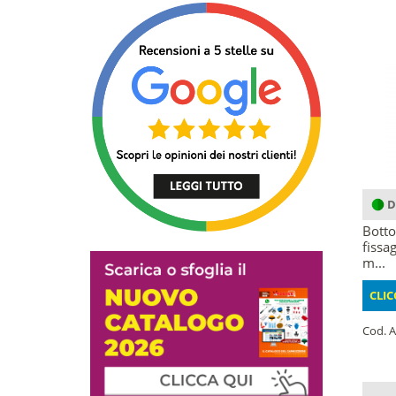
D
Botto
fissa
m...
CLIC
Cod. A