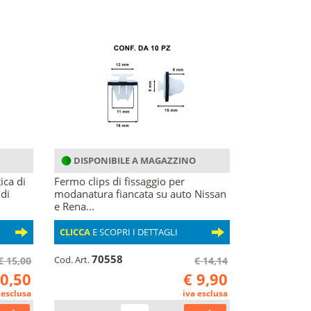
DISPONIBILE A MAGAZZINO
ica di
Fermo clips di fissaggio per
di
modanatura fiancata su auto Nissan
e Rena...
CLICCA
E SCOPRI I DETTAGLI
70558
Cod. Art.
€ 15,00
€ 14,14
10,50
€ 9,90
 esclusa
iva esclusa