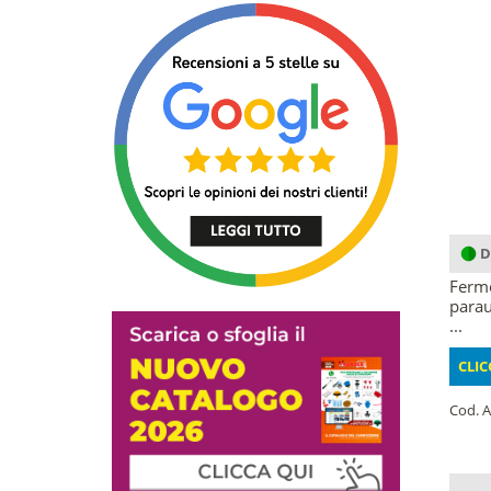
D
Fermo
parau
...
CLIC
Cod. A