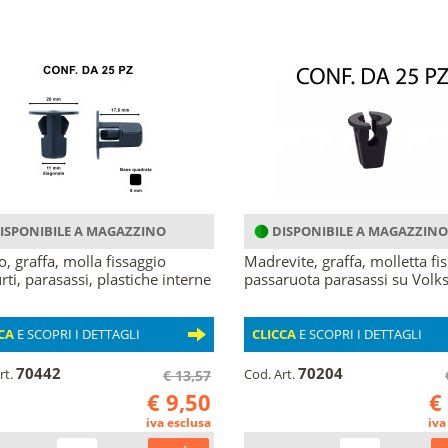
ISPONIBILE A MAGAZZINO
DISPONIBILE A MAGAZZINO
, graffa, molla fissaggio
Madrevite, graffa, molletta fi
rti, parasassi, plastiche interne
passaruota parasassi su Volks
CA
E SCOPRI I DETTAGLI
CLICCA
E SCOPRI I DETTAGLI
70442
70204
rt.
Cod. Art.
€ 13,57
€ 9,50
€
iva esclusa
iva