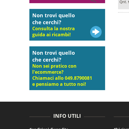
Qnt.
Non trovi quello
che cerchi?
Consulta la nostra
guida ai ricambi!
Non trovi quello
che cerchi?
Non sei pratico con
l'ecommerce?
Chiamaci allo 049.8790081
e pensiamo a tutto noi!
INFO UTILI