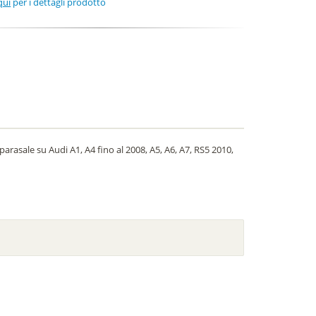
qui
per i dettagli prodotto
arasale su Audi A1, A4 fino al 2008, A5, A6, A7, RS5 2010,