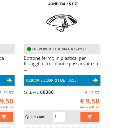
DISPONIBILE A MAGAZZINO
da
Bottone fermo in plastica, per
fissaggi feltri cofani e passaruota su
...
CLICCA
E SCOPRI I DETTAGLI
60386
Cod. Art.
€ 13,57
€ 13,57
 9,50
€ 9,50
 esclusa
iva esclusa
Qnt.
1 Conf.