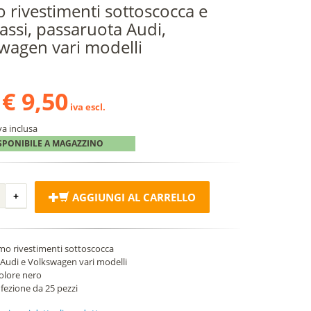
 rivestimenti sottoscocca e
assi, passaruota Audi,
wagen vari modelli
€ 9,50
iva escl.
va inclusa
SPONIBILE A MAGAZZINO
AGGIUNGI AL CARRELLO
mo rivestimenti sottoscocca
 Audi e Volkswagen vari modelli
colore nero
fezione da 25 pezzi