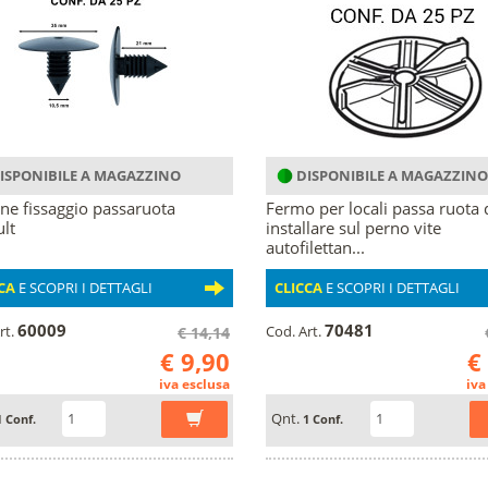
ISPONIBILE A MAGAZZINO
DISPONIBILE A MAGAZZINO
ne fissaggio passaruota
Fermo per locali passa ruota 
lt
installare sul perno vite
autofilettan...
CA
E SCOPRI I DETTAGLI
CLICCA
E SCOPRI I DETTAGLI
60009
70481
rt.
Cod. Art.
€ 14,14
€ 9,90
€
iva esclusa
iva
Qnt.
1 Conf.
1 Conf.