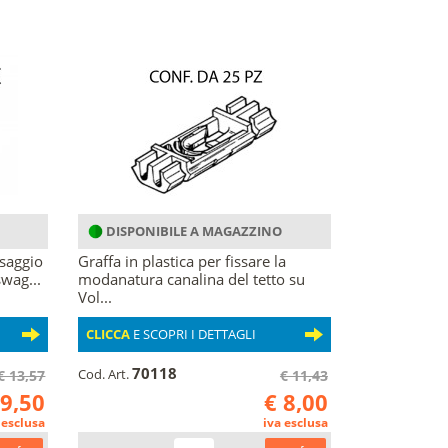
DISPONIBILE A MAGAZZINO
ssaggio
Graffa in plastica per fissare la
wag...
modanatura canalina del tetto su
Vol...
CLICCA
E SCOPRI I DETTAGLI
70118
Cod. Art.
€ 13,57
€ 11,43
 9,50
€ 8,00
 esclusa
iva esclusa