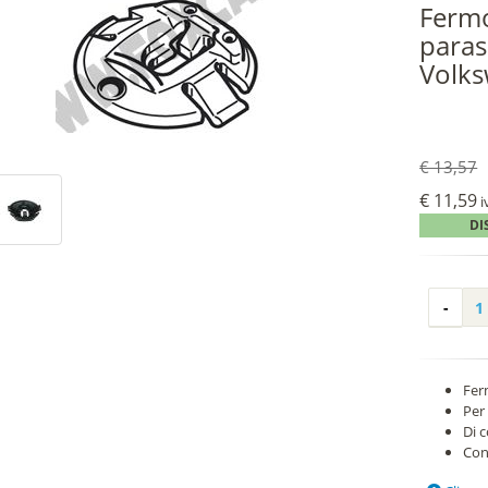
Fermo
paras
Volks
€ 13,57
€ 11,59
i
DI
Fer
Per
Di 
Con