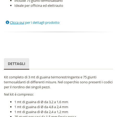
Include 75 giunti termosaldanti
Ideale per officina ed elettrauto
Clicca qui
per i dettagli prodotto
DETTAGLI
Kit completo di 3 mt di guaina termorestringente e 75 giunti
termosaldanti di differenti misure. Nel coperchio sono presenti i codici
per il riordino dei singoli pezzi.
Nel kit è compreso:
1 mt di guaina di Ø da 3,2 a 1,6 mm
1 mt di guaina di Ø da 4,8 a 2,4 mm
1 mt di guaina di Ø da 2,4 a 1,2 mm
25 giunti per cavi da 1,5 mm fascia rossa