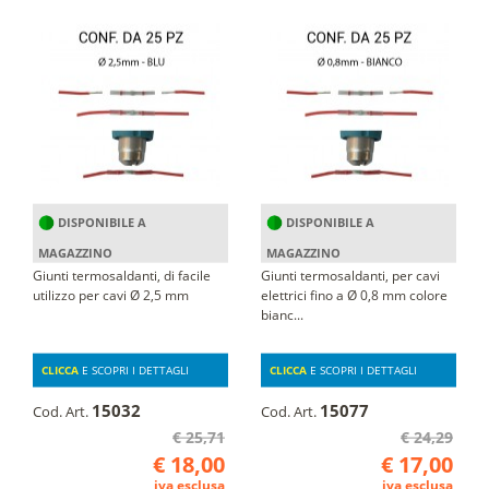
DISPONIBILE A
DISPONIBILE A
MAGAZZINO
MAGAZZINO
Giunti termosaldanti, di facile
Giunti termosaldanti, per cavi
utilizzo per cavi Ø 2,5 mm
elettrici fino a Ø 0,8 mm colore
bianc...
CLICCA
E SCOPRI I DETTAGLI
CLICCA
E SCOPRI I DETTAGLI
15032
15077
Cod. Art.
Cod. Art.
€ 25,71
€ 24,29
€ 18,00
€ 17,00
iva esclusa
iva esclusa