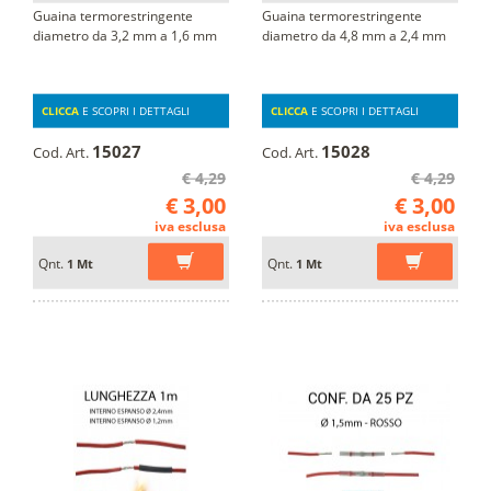
Guaina termorestringente
Guaina termorestringente
diametro da 3,2 mm a 1,6 mm
diametro da 4,8 mm a 2,4 mm
CLICCA
E SCOPRI I DETTAGLI
CLICCA
E SCOPRI I DETTAGLI
15027
15028
Cod. Art.
Cod. Art.
€ 4,29
€ 4,29
€ 3,00
€ 3,00
iva esclusa
iva esclusa
Qnt.
Qnt.
1 Mt
1 Mt