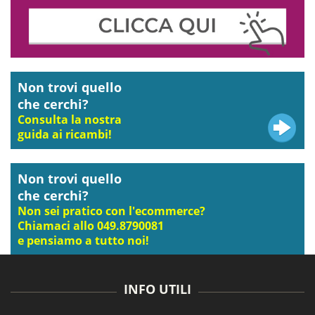
Non trovi quello
che cerchi?
Consulta la nostra
guida ai ricambi!
Non trovi quello
che cerchi?
Non sei pratico con l'ecommerce?
Chiamaci allo 049.8790081
e pensiamo a tutto noi!
INFO UTILI