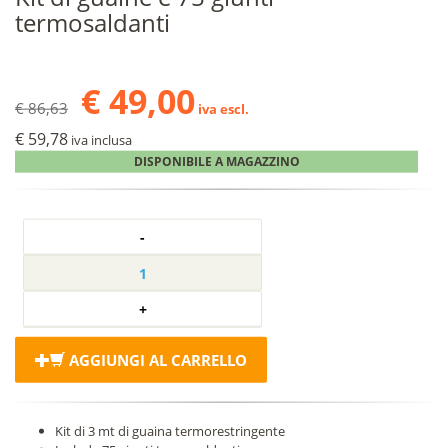
termosaldanti
€ 49,00
€ 86,63
iva escl.
€ 59,78
iva inclusa
DISPONIBILE A MAGAZZINO
AGGIUNGI AL CARRELLO
Kit di 3 mt di guaina termorestringente