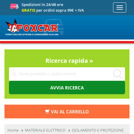
Spedizioni in 24/48 ore
Toggle
GRATIS
per ordini sopra 99€ + IVA
navigati
Ricerca rapida »
AVVIA RICERCA
VAI AL CARRELLO
Home
MATERIALE ELETTRICO
ISOLAMENTO E PROTEZIONE