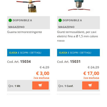
DISPONIBILE A
DISPONIBILE A
MAGAZZINO
MAGAZZINO
Guaina termorestringente
Giunti termosaldanti, per cavi
elettrici fino a Ø 1,5 mm colore
rosso
CLICCA
E SCOPRI I DETTAGLI
CLICCA
E SCOPRI I DETTAGLI
15034
15031
Cod. Art.
Cod. Art.
€ 4,29
€ 24,29
€ 3,00
€ 17,00
iva esclusa
iva esclusa
Qnt.
Qnt.
1 Mt
1 Conf.