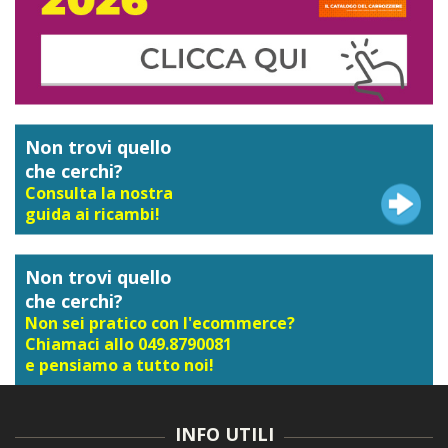
Non trovi quello
che cerchi?
Consulta la nostra
guida ai ricambi!
Non trovi quello
che cerchi?
Non sei pratico con l'ecommerce?
Chiamaci allo 049.8790081
e pensiamo a tutto noi!
INFO UTILI