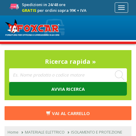
Spedizioni in 24/48 ore
Toggle
GRATIS
per ordini sopra 99€ + IVA
navigati
Ricerca rapida »
AVVIA RICERCA
VAI AL CARRELLO
Home
MATERIALE ELETTRICO
ISOLAMENTO E PROTEZIONE