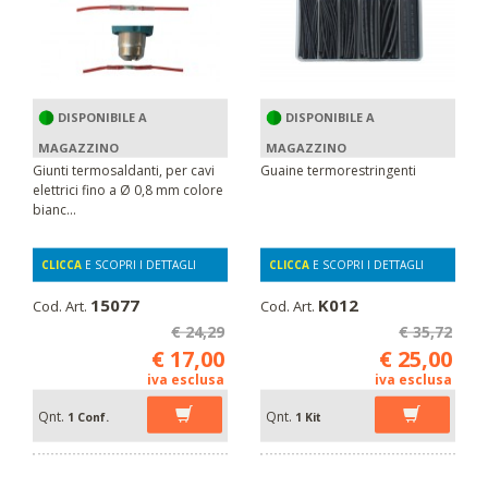
DISPONIBILE A
DISPONIBILE A
MAGAZZINO
MAGAZZINO
Giunti termosaldanti, per cavi
Guaine termorestringenti
elettrici fino a Ø 0,8 mm colore
bianc...
CLICCA
E SCOPRI I DETTAGLI
CLICCA
E SCOPRI I DETTAGLI
15077
K012
Cod. Art.
Cod. Art.
€ 24,29
€ 35,72
€ 17,00
€ 25,00
iva esclusa
iva esclusa
Qnt.
Qnt.
1 Conf.
1 Kit