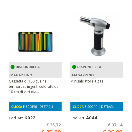
DISPONIBILE A
DISPONIBILE A
MAGAZZINO
MAGAZZINO
Cassetta di 160 guaine
Minisaldatore a gas
termorestringenti colorate da
10 cm di vari dia...
CLICCA
E SCOPRI I DETTAGLI
CLICCA
E SCOPRI I DETTAGLI
K022
A044
Cod. Art.
Cod. Art.
€ 35,72
€ 37,14
€ 25,00
€ 26,00