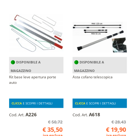
DISPONIBILE A
DISPONIBILE A
MAGAZZINO
MAGAZZINO
Kit base leve apertura porte
Asta cofano telescopica
auto
CLICCA
E SCOPRI I DETTAGLI
CLICCA
E SCOPRI I DETTAGLI
A226
A618
Cod. Art.
Cod. Art.
€ 50,72
€ 28,43
€ 35,50
€ 19,90
iva esclusa
iva esclusa