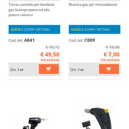
Torcia cannello per bombole
Ricarica gas per minisaldatore
gas butanpropano ad alto
potere calorico
CLICCA
E SCOPRI I DETTAGLI
CLICCA
E SCOPRI I DETTAGLI
A841
C009
Cod. Art.
Cod. Art.
€ 70,72
€ 10,00
€ 49,50
€ 7,00
iva esclusa
iva esclusa
Qnt.
Qnt.
1 nr
1 nr