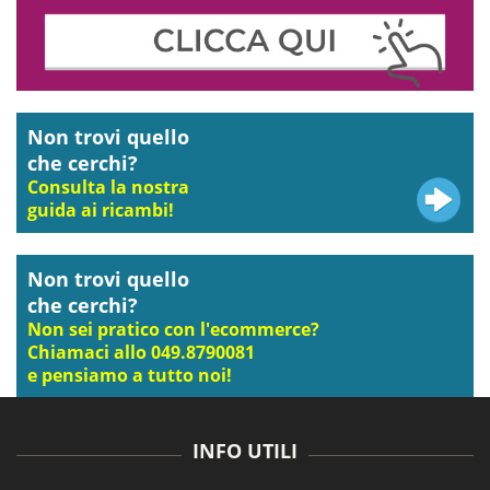
Non trovi quello
che cerchi?
Consulta la nostra
guida ai ricambi!
Non trovi quello
che cerchi?
Non sei pratico con l'ecommerce?
Chiamaci allo 049.8790081
e pensiamo a tutto noi!
INFO UTILI