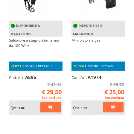
DISPONIBILE A
DISPONIBILE A
MAGAZZINO
MAGAZZINO
Saldatore a stagno istantaneo
Mini pistola a gas
da 100 Watt
CLICCA
E SCOPRI I DETTAGLI
CLICCA
E SCOPRI I DETTAGLI
A896
A1974
Cod. Art.
Cod. Art.
€ 42,14
€ 35,72
€ 29,50
€ 25,00
iva esclusa
iva esclusa
Qnt.
Qnt.
1 nr
1 pz