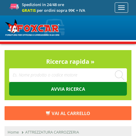
Spedizioni in 24/48 ore
Toggle
GRATIS
per ordini sopra 99€ + IVA
navigati
Ricerca rapida »
AVVIA RICERCA
VAI AL CARRELLO
Home
ATTREZZATURA CARROZZERIA