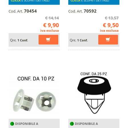
CLICCA
E SCOPRI I DETTAGLI
CLICCA
E SCOPRI I DETTAGLI
70454
70592
Cod. Art.
Cod. Art.
€ 14,14
€ 13,57
€ 9,90
€ 9,50
iva esclusa
iva esclusa
Qnt.
Qnt.
1 Conf.
1 Conf.
DISPONIBILE A
DISPONIBILE A