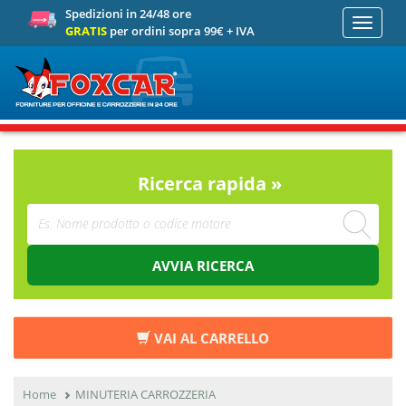
Spedizioni in 24/48 ore
Toggle
GRATIS
per ordini sopra 99€ + IVA
navigati
Ricerca rapida »
AVVIA RICERCA
VAI AL CARRELLO
Home
MINUTERIA CARROZZERIA