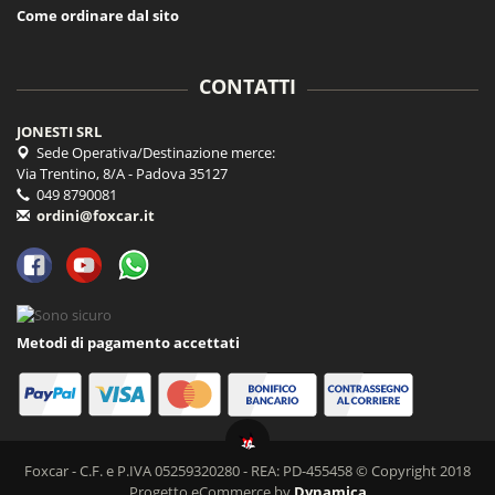
Come ordinare dal sito
CONTATTI
JONESTI SRL
Sede Operativa/Destinazione merce:
Via Trentino, 8/A - Padova 35127
049 8790081
ordini@foxcar.it
Metodi di pagamento accettati
Foxcar - C.F. e P.IVA 05259320280 - REA: PD-455458 © Copyright 2018
Progetto eCommerce by
Dynamica