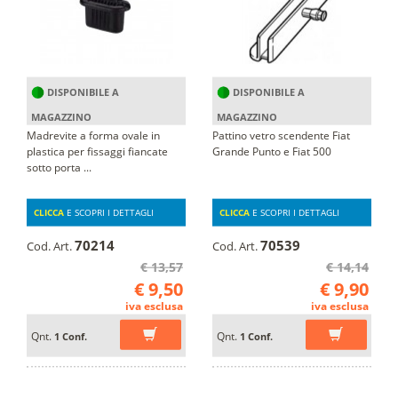
DISPONIBILE A
DISPONIBILE A
MAGAZZINO
MAGAZZINO
Madrevite a forma ovale in
Pattino vetro scendente Fiat
plastica per fissaggi fiancate
Grande Punto e Fiat 500
sotto porta ...
CLICCA
E SCOPRI I DETTAGLI
CLICCA
E SCOPRI I DETTAGLI
70214
70539
Cod. Art.
Cod. Art.
€ 13,57
€ 14,14
€ 9,50
€ 9,90
iva esclusa
iva esclusa
Qnt.
Qnt.
1 Conf.
1 Conf.