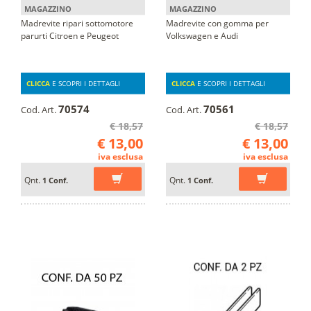
MAGAZZINO
MAGAZZINO
Madrevite ripari sottomotore
Madrevite con gomma per
parurti Citroen e Peugeot
Volkswagen e Audi
CLICCA
E SCOPRI I DETTAGLI
CLICCA
E SCOPRI I DETTAGLI
70574
70561
Cod. Art.
Cod. Art.
€ 18,57
€ 18,57
€ 13,00
€ 13,00
iva esclusa
iva esclusa
Qnt.
Qnt.
1 Conf.
1 Conf.