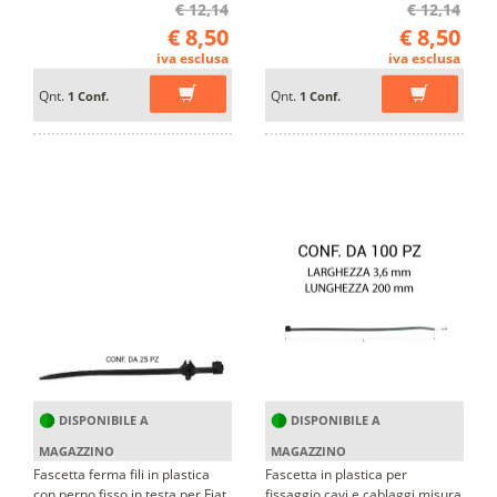
€ 12,14
€ 12,14
€ 8,50
€ 8,50
iva esclusa
iva esclusa
Qnt.
Qnt.
1 Conf.
1 Conf.
DISPONIBILE A
DISPONIBILE A
MAGAZZINO
MAGAZZINO
Fascetta ferma fili in plastica
Fascetta in plastica per
con perno fisso in testa per Fiat,
fissaggio cavi e cablaggi misura