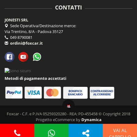
CONTATTI
JONESTI SRL
Sede Operativa/Destinazione merce:
Via Trentino, 8/A - Padova 35127
049 8790081
ordini@foxcar.it
Metodi di pagamento accettati
Foxcar - C.F. e P.IVA 05259320280 - REA: PD-455458 © Copyright 2018
Progetto eCommerce by
Dynamica
VAI AL