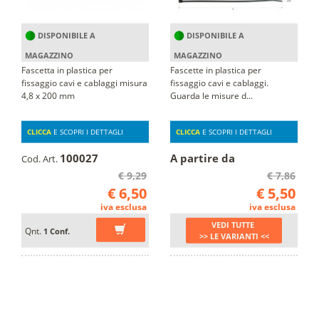
DISPONIBILE A
DISPONIBILE A
MAGAZZINO
MAGAZZINO
Fascetta in plastica per
Fascette in plastica per
fissaggio cavi e cablaggi misura
fissaggio cavi e cablaggi.
4,8 x 200 mm
Guarda le misure d...
CLICCA
E SCOPRI I DETTAGLI
CLICCA
E SCOPRI I DETTAGLI
100027
A partire da
Cod. Art.
€ 9,29
€ 7,86
€ 6,50
€ 5,50
iva esclusa
iva esclusa
VEDI TUTTE
Qnt.
1 Conf.
>> LE VARIANTI <<