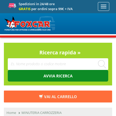
Spedizioni in 24/48 ore
Toggle
GRATIS
per ordini sopra 99€ + IVA
navigati
Ricerca rapida »
AVVIA RICERCA
VAI AL CARRELLO
Home
MINUTERIA CARROZZERIA