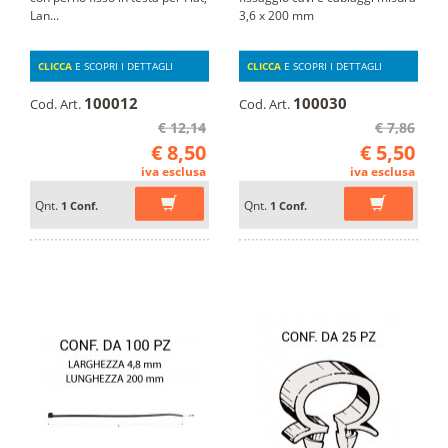
Lan...
3,6 x 200 mm
CLICCA
E SCOPRI I DETTAGLI
CLICCA
E SCOPRI I DETTAGLI
100012
100030
Cod. Art.
Cod. Art.
€ 12,14
€ 7,86
€ 8,50
€ 5,50
iva esclusa
iva esclusa
Qnt.
Qnt.
1 Conf.
1 Conf.