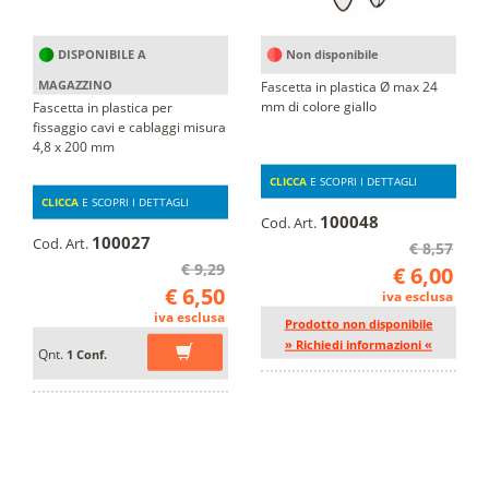
DISPONIBILE A
Non disponibile
MAGAZZINO
Fascetta in plastica Ø max 24
mm di colore giallo
Fascetta in plastica per
fissaggio cavi e cablaggi misura
4,8 x 200 mm
CLICCA
E SCOPRI I DETTAGLI
CLICCA
E SCOPRI I DETTAGLI
100048
Cod. Art.
100027
Cod. Art.
€ 8,57
€ 9,29
€ 6,00
€ 6,50
iva esclusa
iva esclusa
Prodotto non disponibile
» Richiedi informazioni «
Qnt.
1 Conf.