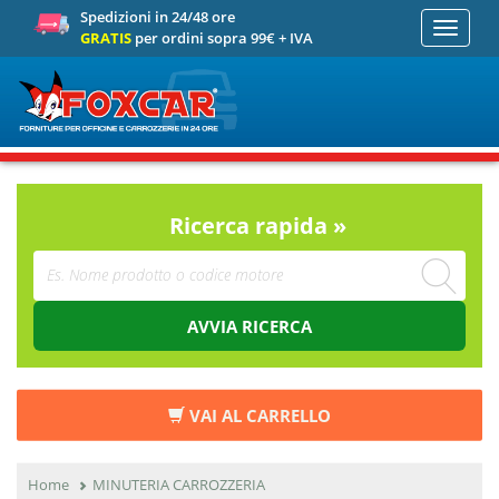
Spedizioni in 24/48 ore
Toggle
GRATIS
per ordini sopra 99€ + IVA
navigati
Ricerca rapida »
AVVIA RICERCA
VAI AL CARRELLO
Home
MINUTERIA CARROZZERIA