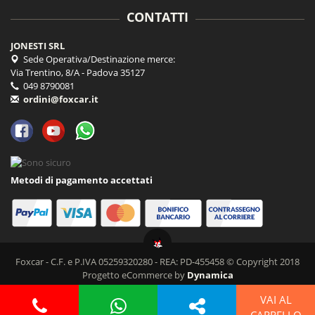
CONTATTI
JONESTI SRL
Sede Operativa/Destinazione merce:
Via Trentino, 8/A - Padova 35127
049 8790081
ordini@foxcar.it
Metodi di pagamento accettati
Foxcar - C.F. e P.IVA 05259320280 - REA: PD-455458 © Copyright 2018
Progetto eCommerce by
Dynamica
VAI AL