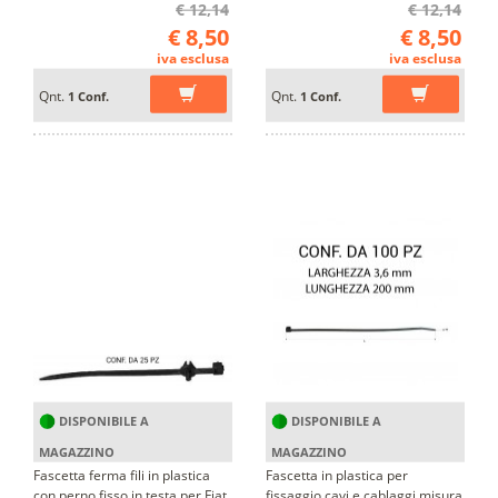
€ 12,14
€ 12,14
€ 8,50
€ 8,50
iva esclusa
iva esclusa
Qnt.
Qnt.
1 Conf.
1 Conf.
DISPONIBILE A
DISPONIBILE A
MAGAZZINO
MAGAZZINO
Fascetta ferma fili in plastica
Fascetta in plastica per
con perno fisso in testa per Fiat,
fissaggio cavi e cablaggi misura