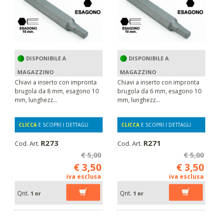
DISPONIBILE A
DISPONIBILE A
MAGAZZINO
MAGAZZINO
Chiavi a inserto con impronta
Chiavi a inserto con impronta
brugola da 8 mm, esagono 10
brugola da 6 mm, esagono 10
mm, lunghezz...
mm, lunghezz...
CLICCA
E SCOPRI I DETTAGLI
CLICCA
E SCOPRI I DETTAGLI
R273
R271
Cod. Art.
Cod. Art.
€ 5,00
€ 5,00
€ 3,50
€ 3,50
iva esclusa
iva esclusa
Qnt.
Qnt.
1 nr
1 nr