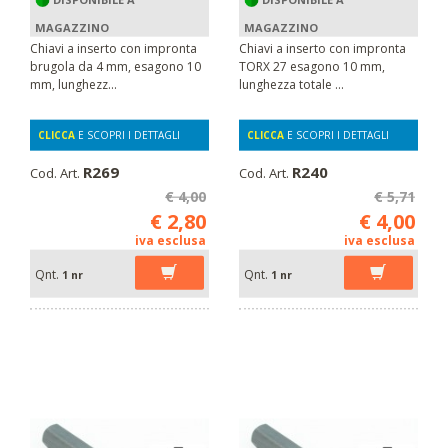
MAGAZZINO
MAGAZZINO
Chiavi a inserto con impronta
Chiavi a inserto con impronta
brugola da 4 mm, esagono 10
TORX 27 esagono 10 mm,
mm, lunghezz...
lunghezza totale ...
CLICCA
E SCOPRI I DETTAGLI
CLICCA
E SCOPRI I DETTAGLI
R269
R240
Cod. Art.
Cod. Art.
€ 4,00
€ 5,71
€ 2,80
€ 4,00
iva esclusa
iva esclusa
Qnt.
Qnt.
1 nr
1 nr