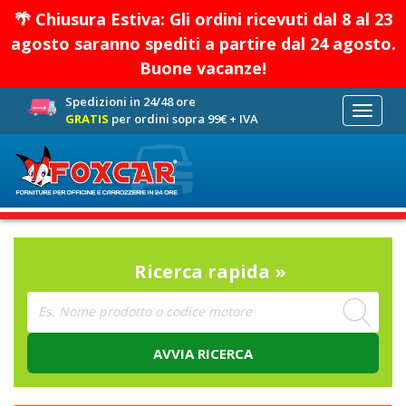
🌴 Chiusura Estiva: Gli ordini ricevuti dal 8 al 23
agosto saranno spediti a partire dal 24 agosto.
Buone vacanze!
Spedizioni in 24/48 ore
Toggle
GRATIS
per ordini sopra 99€ + IVA
navigati
Ricerca rapida »
AVVIA RICERCA