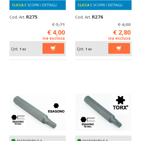
CLICCA
E SCOPRI I DETTAGLI
CLICCA
E SCOPRI I DETTAGLI
R275
R276
Cod. Art.
Cod. Art.
€ 5,71
€ 4,00
€ 4,00
€ 2,80
iva esclusa
iva esclusa
Qnt.
Qnt.
1 nr
1 nr
DISPONIBILE A
DISPONIBILE A