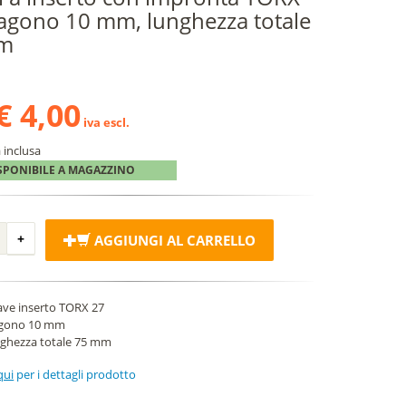
agono 10 mm, lunghezza totale
m
€ 4,00
iva escl.
 inclusa
SPONIBILE A MAGAZZINO
AGGIUNGI AL CARRELLO
ave inserto TORX 27
gono 10 mm
ghezza totale 75 mm
qui
per i dettagli prodotto