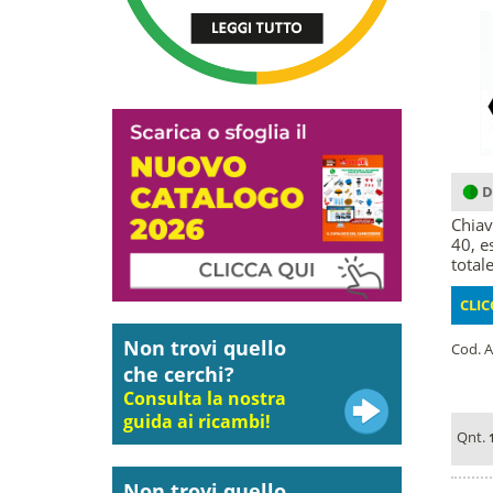
D
Chiav
40, e
totale
CLIC
Non trovi quello
Cod. A
che cerchi?
Consulta la nostra
guida ai ricambi!
Qnt.
Non trovi quello