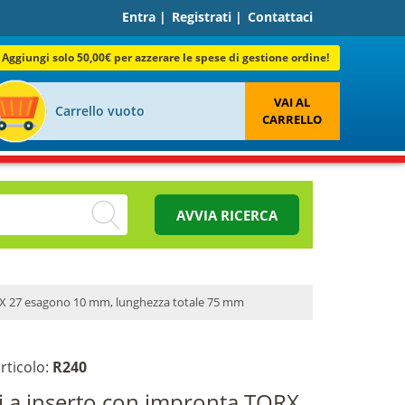
Entra
|
Registrati
|
Contattaci
Aggiungi solo 50,00€ per azzerare le spese di gestione ordine!
VAI AL
Carrello vuoto
CARRELLO
AVVIA RICERCA
RX 27 esagono 10 mm, lunghezza totale 75 mm
rticolo:
R240
i a inserto con impronta TORX