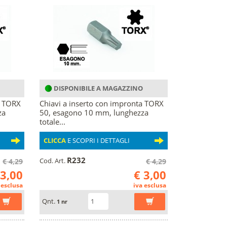
DISPONIBILE A MAGAZZINO
a TORX
Chiavi a inserto con impronta TORX
za
50, esagono 10 mm, lunghezza
totale...
CLICCA
E SCOPRI I DETTAGLI
R232
Cod. Art.
€ 4,29
€ 4,29
 3,00
€ 3,00
 esclusa
iva esclusa
Qnt.
1 nr