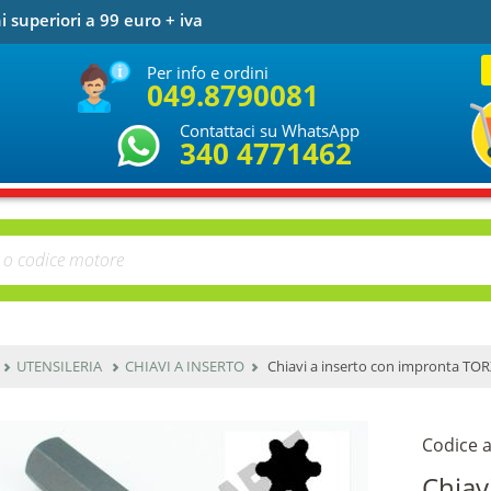
i superiori a 99 euro + iva
Per info e ordini
049.8790081
Contattaci su WhatsApp
340 4771462
UTENSILERIA
CHIAVI A INSERTO
Chiavi a inserto con impronta TO
Codice a
Chiav