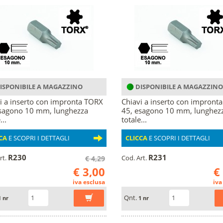
ISPONIBILE A MAGAZZINO
DISPONIBILE A MAGAZZINO
i a inserto con impronta TORX
Chiavi a inserto con impront
sagono 10 mm, lunghezza
45, esagono 10 mm, lunghez
...
totale...
CA
E SCOPRI I DETTAGLI
CLICCA
E SCOPRI I DETTAGLI
R230
R231
rt.
Cod. Art.
€ 4,29
€ 3,00
€
iva esclusa
iva
Qnt.
1 nr
1 nr