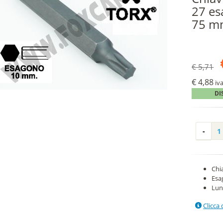
27 es
75 m
€ 5,71
€ 4,88
iva
DI
Chi
Esa
Lun
Clicca 