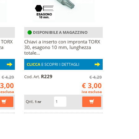
DISPONIBILE A MAGAZZINO
a TORX
Chiavi a inserto con impronta TORX
za
30, esagono 10 mm, lunghezza
totale...
CLICCA
E SCOPRI I DETTAGLI
R229
Cod. Art.
€ 4,29
€ 4,29
 3,00
€ 3,00
 esclusa
iva esclusa
Qnt.
1 nr