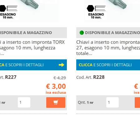
ISPONIBILE A MAGAZZINO
DISPONIBILE A MAGAZZINO
i a inserto con impronta TORX
Chiavi a inserto con impront
sagono 10 mm, lunghezza
27, esagono 10 mm, lunghez
...
totale...
CA
E SCOPRI I DETTAGLI
CLICCA
E SCOPRI I DETTAGLI
R227
R228
rt.
Cod. Art.
€ 4,29
€ 3,00
€
iva esclusa
iva
Qnt.
1 nr
1 nr