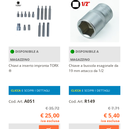
DISPONIBILE A
DISPONIBILE A
MAGAZZINO
MAGAZZINO
Chiavi a inserto impronta TORX
Chiave a bussola esagonale da
®
19 mm attacco da 1/2
CLICCA
E SCOPRI I DETTAGLI
CLICCA
E SCOPRI I DETTAGLI
A051
R149
Cod. Art.
Cod. Art.
€ 35,72
€ 7,71
€ 25,00
€ 5,40
iva esclusa
iva esclusa