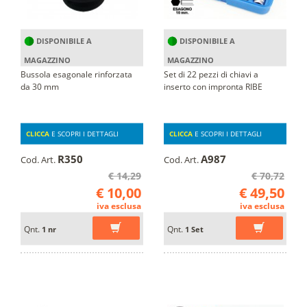
DISPONIBILE A
DISPONIBILE A
MAGAZZINO
MAGAZZINO
Bussola esagonale rinforzata
Set di 22 pezzi di chiavi a
da 30 mm
inserto con impronta RIBE
CLICCA
E SCOPRI I DETTAGLI
CLICCA
E SCOPRI I DETTAGLI
R350
A987
Cod. Art.
Cod. Art.
€ 14,29
€ 70,72
€ 10,00
€ 49,50
iva esclusa
iva esclusa
Qnt.
Qnt.
1 nr
1 Set