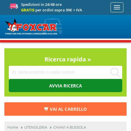
Spedizioni in 24/48 ore
Toggle
GRATIS
per ordini sopra 99€ + IVA
navigati
Ricerca rapida »
AVVIA RICERCA
VAI AL CARRELLO
Home
UTENSILERIA
CHIAVI A BUSSOLA