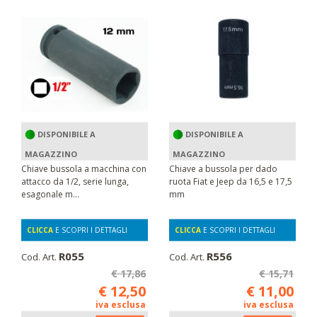
DISPONIBILE A
DISPONIBILE A
MAGAZZINO
MAGAZZINO
Chiave bussola a macchina con
Chiave a bussola per dado
attacco da 1/2, serie lunga,
ruota Fiat e Jeep da 16,5 e 17,5
esagonale m...
mm
CLICCA
E SCOPRI I DETTAGLI
CLICCA
E SCOPRI I DETTAGLI
R055
R556
Cod. Art.
Cod. Art.
€ 17,86
€ 15,71
€ 12,50
€ 11,00
iva esclusa
iva esclusa