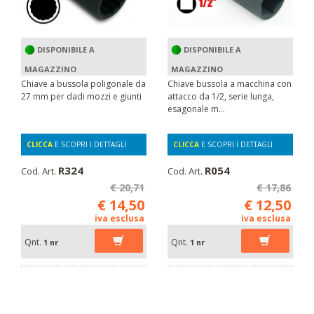
DISPONIBILE A
DISPONIBILE A
MAGAZZINO
MAGAZZINO
Chiave a bussola poligonale da
Chiave bussola a macchina con
27 mm per dadi mozzi e giunti
attacco da 1/2, serie lunga,
esagonale m...
CLICCA
E SCOPRI I DETTAGLI
CLICCA
E SCOPRI I DETTAGLI
R324
R054
Cod. Art.
Cod. Art.
€ 20,71
€ 17,86
€ 14,50
€ 12,50
iva esclusa
iva esclusa
Qnt.
Qnt.
1 nr
1 nr