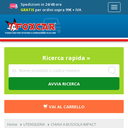
Spedizioni in 24/48 ore
Toggle
GRATIS
per ordini sopra 99€ + IVA
navigati
Ricerca rapida »
AVVIA RICERCA
VAI AL CARRELLO
Home
UTENSILERIA
CHIAVI A BUSSOLA IMPACT