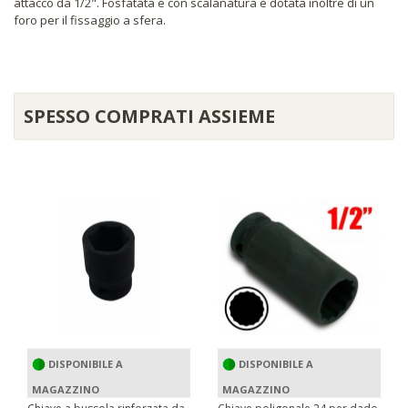
attacco da 1/2". Fosfatata e con scalanatura è dotata inoltre di un
foro per il fissaggio a sfera.
SPESSO COMPRATI ASSIEME
DISPONIBILE A
DISPONIBILE A
MAGAZZINO
MAGAZZINO
Chiave a bussola rinforzata da
Chiave poligonale 24 per dado