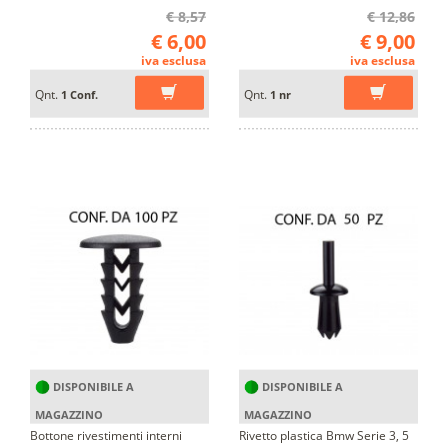
€ 8,57
€ 12,86
€ 6,00
€ 9,00
iva esclusa
iva esclusa
Qnt.
Qnt.
1 Conf.
1 nr
DISPONIBILE A
DISPONIBILE A
MAGAZZINO
MAGAZZINO
Bottone rivestimenti interni
Rivetto plastica Bmw Serie 3, 5