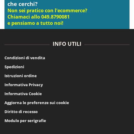
che cerchi?
Non sei pratico con l'ecommerce?
Chiamaci allo 049.8790081
e pensiamo a tutto noi!
INFO UTILI
Condizioni di vendita
Spedizioni
Istruzioni ordine
Informativa Privacy
Informativa Cookie
Aggiorna le preferenze sui cookie
Diritto di recesso
Modulo per serigrafie