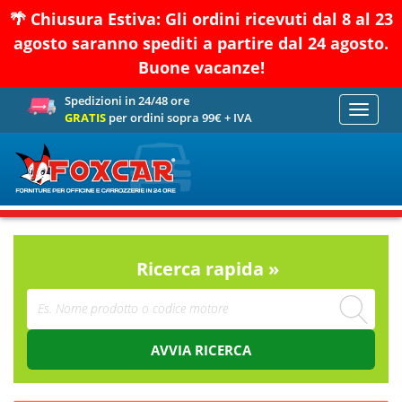
🌴 Chiusura Estiva: Gli ordini ricevuti dal 8 al 23
agosto saranno spediti a partire dal 24 agosto.
Buone vacanze!
Spedizioni in 24/48 ore
Toggle
GRATIS
per ordini sopra 99€ + IVA
navigati
Ricerca rapida »
AVVIA RICERCA