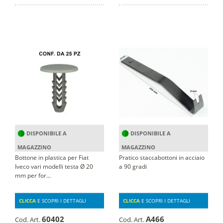
DISPONIBILE A
DISPONIBILE A
MAGAZZINO
MAGAZZINO
Bottone in plastica per Fiat
Pratico staccabottoni in acciaio
Iveco vari modelli testa Ø 20
a 90 gradi
mm per for...
CLICCA
E SCOPRI I DETTAGLI
CLICCA
E SCOPRI I DETTAGLI
60402
A466
Cod. Art.
Cod. Art.