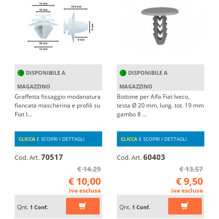
DISPONIBILE A
DISPONIBILE A
MAGAZZINO
MAGAZZINO
Graffetta fissaggio modanatura
Bottone per Alfa Fiat Iveco,
fiancata mascherina e profili su
testa Ø 20 mm, lung. tot. 19 mm
Fiat I...
gambo 8 ...
CLICCA
E SCOPRI I DETTAGLI
CLICCA
E SCOPRI I DETTAGLI
70517
60403
Cod. Art.
Cod. Art.
€ 14,29
€ 13,57
€ 10,00
€ 9,50
iva esclusa
iva esclusa
Qnt.
Qnt.
1 Conf.
1 Conf.