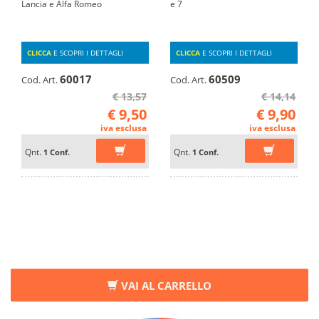
Lancia e Alfa Romeo
e 7
CLICCA
E SCOPRI I DETTAGLI
CLICCA
E SCOPRI I DETTAGLI
60017
60509
Cod. Art.
Cod. Art.
€ 13,57
€ 14,14
€ 9,50
€ 9,90
iva esclusa
iva esclusa
Qnt.
Qnt.
1 Conf.
1 Conf.
VAI AL CARRELLO