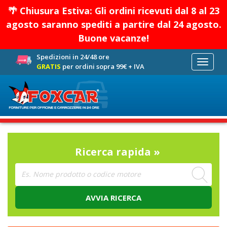
🌴 Chiusura Estiva: Gli ordini ricevuti dal 8 al 23
agosto saranno spediti a partire dal 24 agosto.
Buone vacanze!
Spedizioni in 24/48 ore
Toggle
GRATIS
per ordini sopra 99€ + IVA
navigati
Ricerca rapida »
AVVIA RICERCA