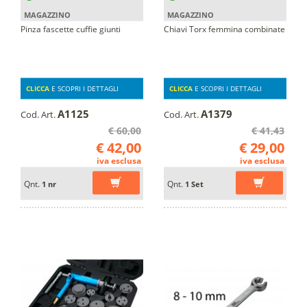
MAGAZZINO
MAGAZZINO
Pinza fascette cuffie giunti
Chiavi Torx femmina combinate
CLICCA
E SCOPRI I DETTAGLI
CLICCA
E SCOPRI I DETTAGLI
A1125
A1379
Cod. Art.
Cod. Art.
€ 60,00
€ 41,43
€ 42,00
€ 29,00
iva esclusa
iva esclusa
Qnt.
Qnt.
1 nr
1 Set