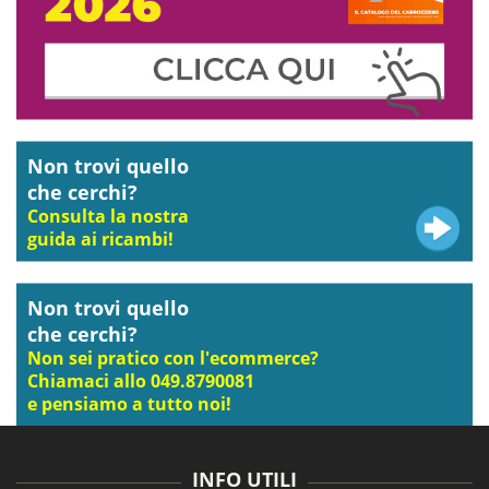
Non trovi quello
che cerchi?
Consulta la nostra
guida ai ricambi!
Non trovi quello
che cerchi?
Non sei pratico con l'ecommerce?
Chiamaci allo 049.8790081
e pensiamo a tutto noi!
INFO UTILI