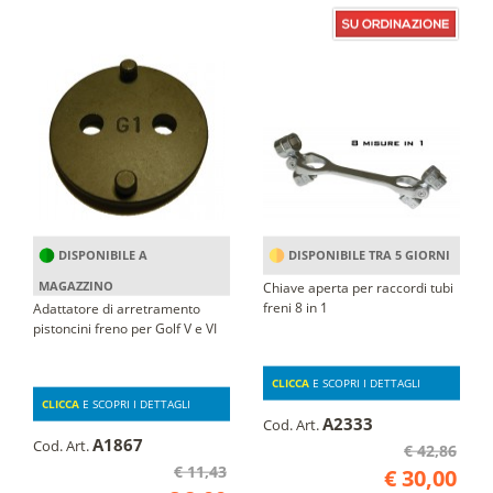
DISPONIBILE A
DISPONIBILE TRA 5 GIORNI
MAGAZZINO
Chiave aperta per raccordi tubi
freni 8 in 1
Adattatore di arretramento
pistoncini freno per Golf V e VI
CLICCA
E SCOPRI I DETTAGLI
CLICCA
E SCOPRI I DETTAGLI
A2333
Cod. Art.
A1867
Cod. Art.
€ 42,86
€ 11,43
€ 30,00