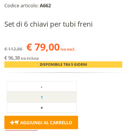
Codice articolo:
A662
Set di 6 chiavi per tubi freni
€ 79,00
€ 112,86
iva escl.
€ 96,38
iva inclusa
DISPONIBILE TRA 5 GIORNI
AGGIUNGI AL CARRELLO