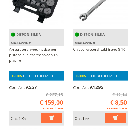
DISPONIBILE A
DISPONIBILE A
MAGAZZINO
MAGAZZINO
Arretratore pneumatico per
Chiave raccordi tubi freno 8 10
pistoncini pinze freno con 16
piastre
CLICCA
E SCOPRI I DETTAGLI
CLICCA
E SCOPRI I DETTAGLI
A557
A1295
Cod. Art.
Cod. Art.
€ 227,15
€ 12,14
€ 159,00
€ 8,50
iva esclusa
iva esclusa
Qnt.
Qnt.
1 Kit
1 nr