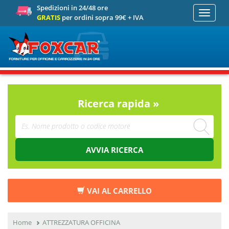
Spedizioni in 24/48 ore
Toggle
GRATIS
per ordini sopra 99€ + IVA
navigati
Ricerca rapida »
AVVIA RICERCA
VAI AL CARRELLO
Home
ATTREZZATURA OFFICINA