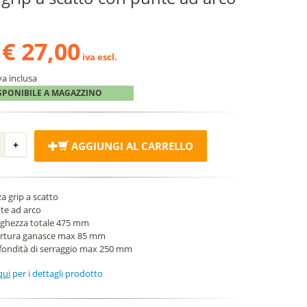
€ 27,00
iva escl.
va inclusa
SPONIBILE A MAGAZZINO
AGGIUNGI AL CARRELLO
a grip a scatto
te ad arco
ghezza totale 475 mm
rtura ganasce max 85 mm
fondità di serraggio max 250 mm
qui
per i dettagli prodotto