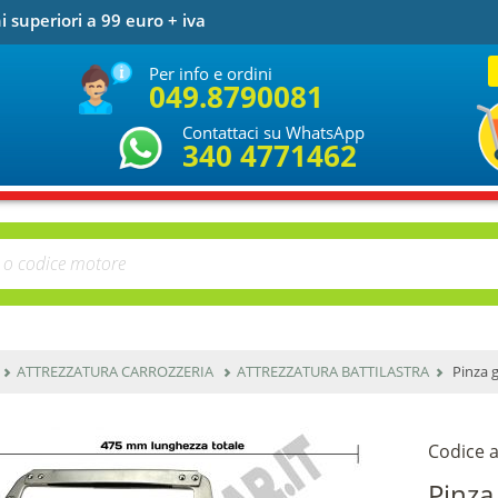
i superiori a 99 euro + iva
Per info e ordini
049.8790081
Contattaci su WhatsApp
340 4771462
ATTREZZATURA CARROZZERIA
ATTREZZATURA BATTILASTRA
Pinza g
Codice a
Pinza