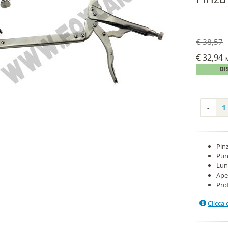
€ 38,57
€ 32,94
i
DI
Pinz
Pun
Lun
Ape
Pro
Clicca 