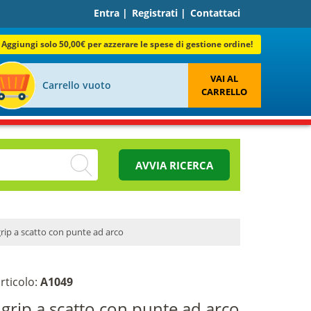
Entra
|
Registrati
|
Contattaci
Aggiungi solo 50,00€ per azzerare le spese di gestione ordine!
VAI AL
Carrello vuoto
CARRELLO
AVVIA RICERCA
rip a scatto con punte ad arco
rticolo:
A1049
 grip a scatto con punte ad arco