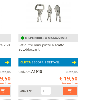
DISPONIBILE A MAGAZZINO
zza 250
Set di tre mini pinze a scatto
autobloccanti
CLICCA
E SCOPRI I DETTAGLI
A1913
Cod. Art.
€ 27,86
€ 27,86
19,50
€ 19,50
 esclusa
iva esclusa
Qnt.
1 nr