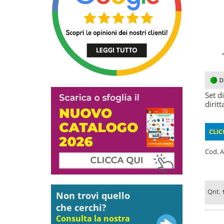
D
Set d
dirit
CLIC
Cod. A
Qnt.
Non trovi quello
che cerchi?
Consulta la nostra