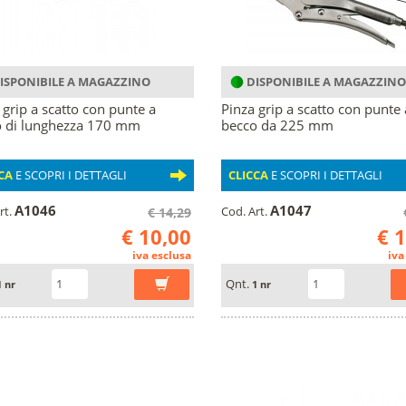
ISPONIBILE A MAGAZZINO
DISPONIBILE A MAGAZZINO
 grip a scatto con punte a
Pinza grip a scatto con punte 
o di lunghezza 170 mm
becco da 225 mm
CA
E SCOPRI I DETTAGLI
CLICCA
E SCOPRI I DETTAGLI
A1046
A1047
rt.
Cod. Art.
€ 14,29
€ 10,00
€ 
iva esclusa
iva
Qnt.
1 nr
1 nr