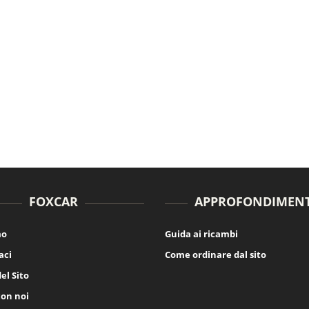
FOXCAR
APPROFONDIMENT
mo
Guida ai ricambi
aci
Come ordinare dal sito
el Sito
con noi