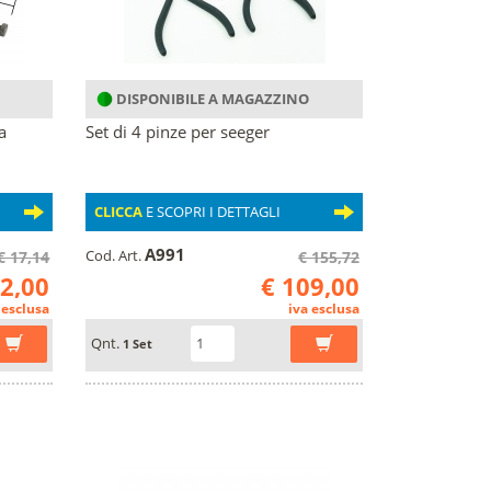
DISPONIBILE A MAGAZZINO
a
Set di 4 pinze per seeger
CLICCA
E SCOPRI I DETTAGLI
A991
Cod. Art.
€ 17,14
€ 155,72
12,00
€ 109,00
 esclusa
iva esclusa
Qnt.
1 Set