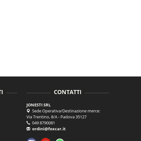
I
CONTATTI
JONESTI SRL
Sede Operativa/Destinazione merce:
Via Trentino, 8/A - Padova 35127
049 8790081
ordini@foxcar.it