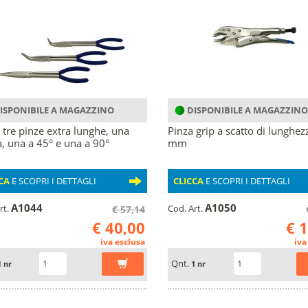
ISPONIBILE A MAGAZZINO
DISPONIBILE A MAGAZZINO
i tre pinze extra lunghe, una
Pinza grip a scatto di lunghe
ta, una a 45° e una a 90°
mm
CA
E SCOPRI I DETTAGLI
CLICCA
E SCOPRI I DETTAGLI
A1044
A1050
rt.
Cod. Art.
€ 57,14
€ 40,00
€ 
iva esclusa
iva
Qnt.
1 nr
1 nr