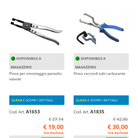
DISPONIBILE A
DISPONIBILE A
MAGAZZINO
MAGAZZINO
Pinza per smontaggio paraolio
Pinza raccordi tubi carburante
valvole
CLICCA
E SCOPRI I DETTAGLI
CLICCA
E SCOPRI I DETTAGLI
A1653
A1835
Cod. Art.
Cod. Art.
€ 27,14
€ 42,86
€ 19,00
€ 30,00
iva esclusa
iva esclusa