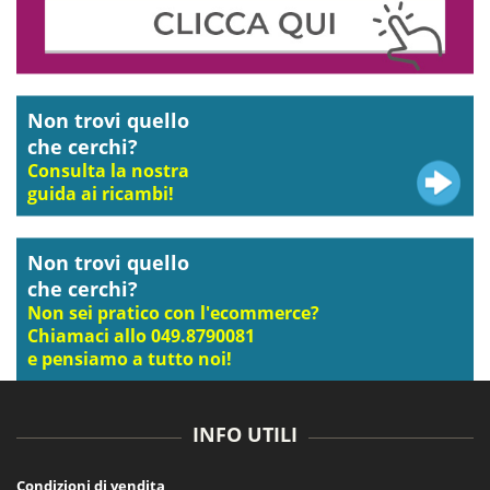
Non trovi quello
che cerchi?
Consulta la nostra
guida ai ricambi!
Non trovi quello
che cerchi?
Non sei pratico con l'ecommerce?
Chiamaci allo 049.8790081
e pensiamo a tutto noi!
INFO UTILI
Condizioni di vendita