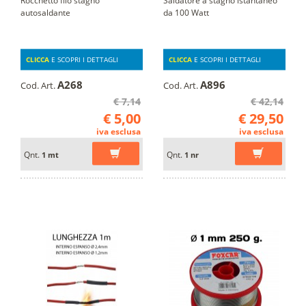
autosaldante
da 100 Watt
CLICCA
E SCOPRI I DETTAGLI
CLICCA
E SCOPRI I DETTAGLI
A268
A896
Cod. Art.
Cod. Art.
€ 7,14
€ 42,14
€ 5,00
€ 29,50
iva esclusa
iva esclusa
Qnt.
Qnt.
1 mt
1 nr