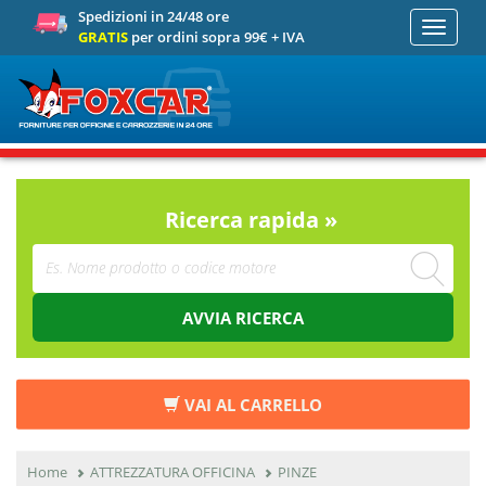
Spedizioni in 24/48 ore
Toggle
GRATIS
per ordini sopra 99€ + IVA
navigati
Ricerca rapida »
AVVIA RICERCA
VAI AL CARRELLO
Home
ATTREZZATURA OFFICINA
PINZE