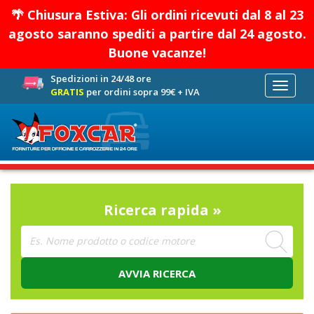
🌴 Chiusura Estiva: Gli ordini ricevuti dal 8 al 23
agosto saranno spediti a partire dal 24 agosto.
Buone vacanze!
Spedizioni in 24/48 ore
Toggle
GRATIS
per ordini sopra 99€ + IVA
navigati
Ricerca rapida »
AVVIA RICERCA