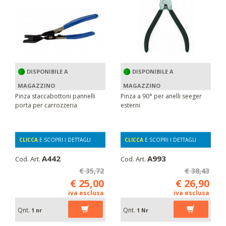
DISPONIBILE A
DISPONIBILE A
MAGAZZINO
MAGAZZINO
Pinza staccabottoni pannelli
Pinza a 90° per anelli seeger
porta per carrozzeria
esterni
CLICCA
E SCOPRI I DETTAGLI
CLICCA
E SCOPRI I DETTAGLI
A442
A993
Cod. Art.
Cod. Art.
€ 35,72
€ 38,43
€ 25,00
€ 26,90
iva esclusa
iva esclusa
Qnt.
Qnt.
1 nr
1 Nr